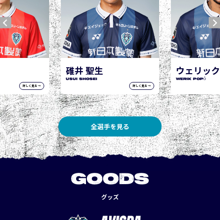
碓井 聖生
ウェリック
USUI Shosei
WERIK POPÓ
詳しく見る →
詳しく見る →
全選手を見る
GOODS
グッズ