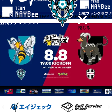
HOME
TICKET
MATCH
TEAM
NEWS
GOODS
FAN
ACADEMY
SCHO
閉じる