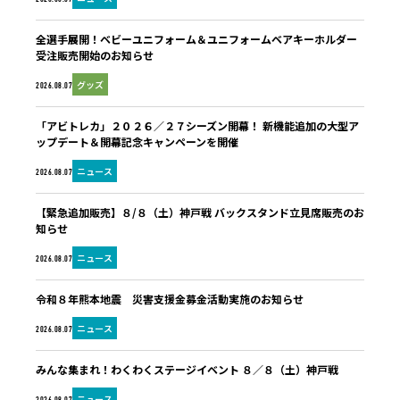
全選手展開！ベビーユニフォーム＆ユニフォームベアキーホルダー
受注販売開始のお知らせ
グッズ
2026.08.07
「アビトレカ」２０２６／２７シーズン開幕！ 新機能追加の大型ア
ップデート＆開幕記念キャンペーンを開催
ニュース
2026.08.07
【緊急追加販売】８/８（土）神戸戦 バックスタンド立見席販売のお
知らせ
ニュース
2026.08.07
令和８年熊本地震 災害支援金募金活動実施のお知らせ
ニュース
2026.08.07
みんな集まれ！わくわくステージイベント ８／８（土）神戸戦
ニュース