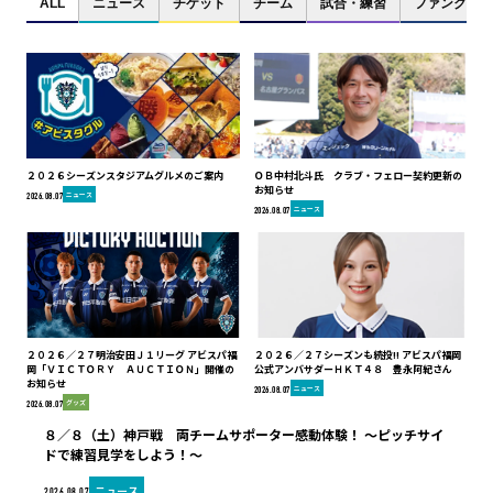
ALL
ニュース
チケット
チーム
試合・練習
ファンクラブ
２０２６シーズンスタジアムグルメのご案内
ＯＢ中村北斗氏 クラブ・フェロー契約更新の
お知らせ
ニュース
2026.08.07
ニュース
2026.08.07
２０２６／２７明治安田Ｊ１リーグ アビスパ福
２０２６／２７シーズンも続投!! アビスパ福岡
岡「ＶＩＣＴＯＲＹ ＡＵＣＴＩＯＮ」開催の
公式アンバサダーＨＫＴ４８ 豊永阿紀さん
お知らせ
ニュース
2026.08.07
グッズ
2026.08.07
８／８（土）神戸戦 両チームサポーター感動体験！ ～ピッチサイ
ドで練習見学をしよう！～
ニュース
2026.08.07