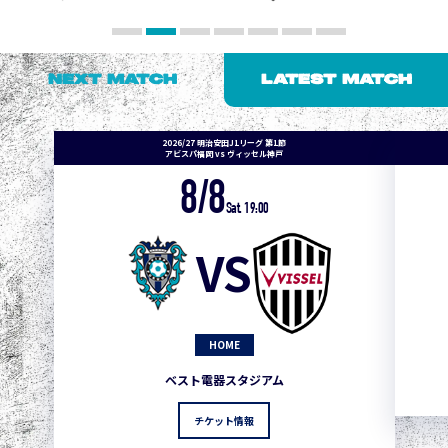
NEXT MATCH
LATEST MATCH
2026/27 明治安田J1リーグ 第1節
アビスパ福岡 vs ヴィッセル神戸
8/8
Sat. 19:00
VS
HOME
ベスト電器スタジアム
チケット情報