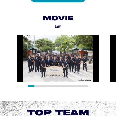
MOVIE
動画
TOP TEAM