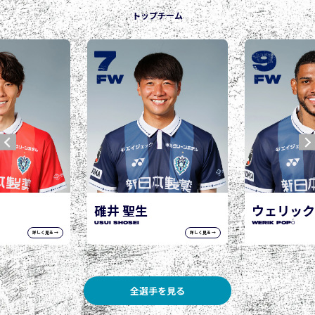
トップチーム
9
10
城後 寿
JOGO Hisashi
FW
FW
ウェリック ポポ
WERIK POPÓ
詳しく見る →
詳しく見る →
全選手を見る