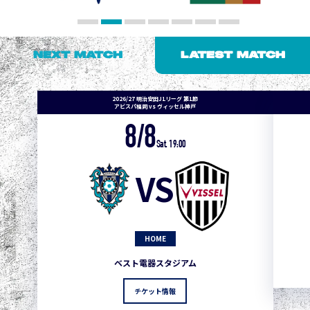
NEXT MATCH
LATEST MATCH
2026/27 明治安田J1リーグ 第1節
アビスパ福岡 vs ヴィッセル神戸
8/8
Sat. 19:00
VS
HOME
ベスト電器スタジアム
チケット情報