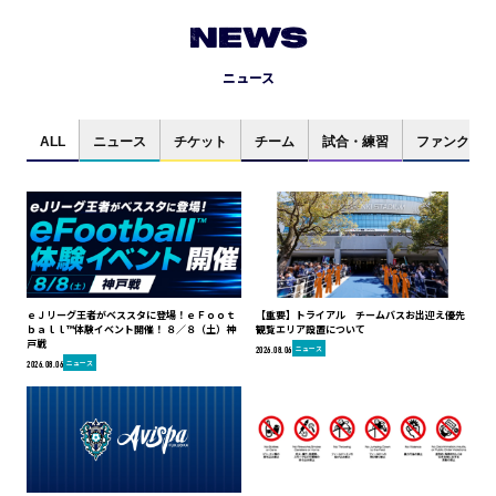
NEWS
ニュース
ALL
ニュース
チケット
チーム
試合・練習
ファンクラブ
ｅＪリーグ王者がベススタに登場！ｅＦｏｏｔ
【重要】トライアル チームバスお出迎え優先
ｂａｌｌ™体験イベント開催！ ８／８（土）神
観覧エリア設置について
戸戦
ニュース
2026.08.06
ニュース
2026.08.06