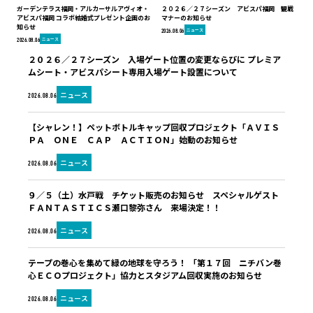
ガーデンテラス福岡・アルカーサルアヴィオ・
２０２６／２７シーズン アビスパ福岡 観戦
アビスパ福岡 コラボ結婚式プレゼント企画のお
マナーのお知らせ
知らせ
ニュース
2026.08.06
ニュース
2026.08.06
２０２６／２７シーズン 入場ゲート位置の変更ならびに プレミア
ムシート・アビスパシート専用入場ゲート設置について
ニュース
2026.08.06
【シャレン！】ペットボトルキャップ回収プロジェクト「ＡＶＩＳ
ＰＡ ＯＮＥ ＣＡＰ ＡＣＴＩＯＮ」始動のお知らせ
ニュース
2026.08.06
９／５（土）水戸戦 チケット販売のお知らせ スペシャルゲスト
ＦＡＮＴＡＳＴＩＣＳ瀬口黎弥さん 来場決定！！
ニュース
2026.08.06
テープの巻心を集めて緑の地球を守ろう！ 「第１７回 ニチバン巻
心ＥＣＯプロジェクト」協力とスタジアム回収実施のお知らせ
ニュース
2026.08.06