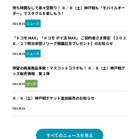
待ち時間なしで楽々受取り！ ８／８（土）神戸戦も「モバイルオー
ダー」でスタグルを楽しもう！
ニュース
2026.08.06
「ドコモ MAX」「ドコモ ポイ活 MAX」 ご契約者さま限定 【２０２
６／２７明治安田Ｊリーグ開幕記念プレゼント】のお知らせ
ニュース
2026.08.06
待望の再販商品多数！マスコットコラボも！ ８／８（土）神戸戦グ
ッズ販売情報 第２弾
グッズ
2026.08.05
８／８（土）神戸戦チケット追加販売のお知らせ
未分類
2026.08.04
すべてのニュースを見る