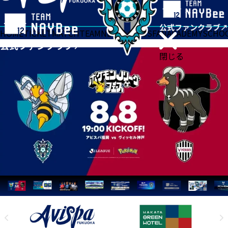
HOME
TICKET
MATCH
TEAM
NEWS
GOODS
FAN
ACADEMY
SCHO
閉じる