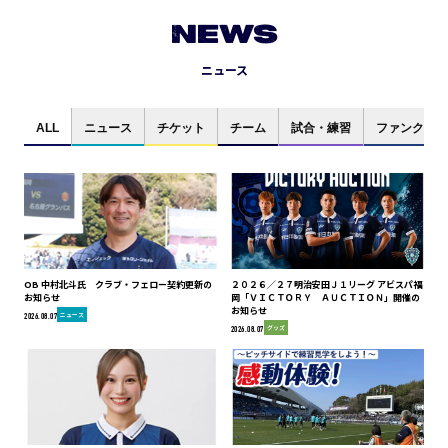
NEWS
ニュース
ALL
ニュース
チケット
チーム
試合・練習
ファンクラブ
OB 中村北斗氏 クラブ・フェロー契約更新の
２０２６／２７明治安田Ｊ１リーグ アビスパ福
お知らせ
岡「ＶＩＣＴＯＲＹ ＡＵＣＴＩＯＮ」開催の
お知らせ
ニュース
2026.08.07
グッズ
2026.08.07