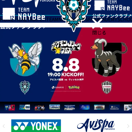
HOME
TICKET
MATCH
TEAM
NEWS
GOODS
FAN
ACADEMY
SCHO
閉じる