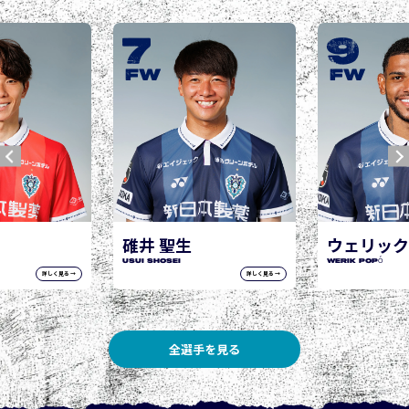
9
10
城後 寿
JOGO Hisashi
FW
FW
ウェリック ポポ
WERIK POPÓ
詳しく見る →
詳しく見る →
全選手を見る