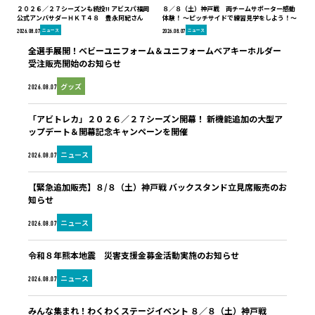
２０２６／２７シーズンも続投!! アビスパ福岡
８／８（土）神戸戦 両チームサポーター感動
公式アンバサダーＨＫＴ４８ 豊永阿紀さん
体験！ ～ピッチサイドで練習見学をしよう！～
ニュース
ニュース
2026.08.07
2026.08.07
全選手展開！ベビーユニフォーム＆ユニフォームベアキーホルダー
受注販売開始のお知らせ
グッズ
2026.08.07
「アビトレカ」２０２６／２７シーズン開幕！ 新機能追加の大型ア
ップデート＆開幕記念キャンペーンを開催
ニュース
2026.08.07
【緊急追加販売】８/８（土）神戸戦 バックスタンド立見席販売のお
知らせ
ニュース
2026.08.07
令和８年熊本地震 災害支援金募金活動実施のお知らせ
ニュース
2026.08.07
みんな集まれ！わくわくステージイベント ８／８（土）神戸戦