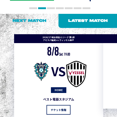
NEXT MATCH
LATEST MATCH
2026/27 明治安田J1リーグ 第1節
アビスパ福岡 vs ヴィッセル神戸
8/8
Sat. 19:00
VS
HOME
ベスト電器スタジアム
チケット情報