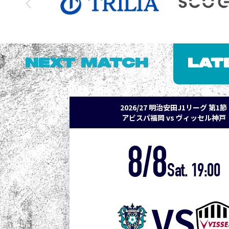
NEXT MATCH
LAT
2026/27 明治安田J1リーグ 第1節
アビスパ福岡 vs ヴィッセル神戸
8/8
Sat. 19:00
VS