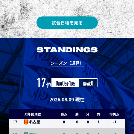
8
3
1
0
0
1
清水
8
3
1
0
0
1
神戸
試合日程を見る
10
1
0
1
0
0
東京Ｖ
10
1
0
1
0
0
川崎Ｆ
STANDINGS
12
0
0
0
1
-1
浦和
シーズン（通算）
12
0
0
0
1
-1
横浜FM
17
位
0
勝
0
分
1
敗
勝点
0
14
0
0
0
1
-1
水戸
14
0
0
0
1
-1
京都
2026.08.09 現在
14
0
0
0
1
-1
岡山
J1年間順位
勝点
勝
分
負
得失点
17
0
0
0
1
-1
名古屋