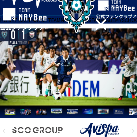
HOME
TICKET
MATCH
TEAM
NEWS
GOODS
FAN
ACADEMY
SCHO
閉じる