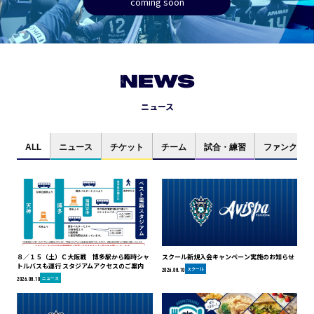
coming soon
NEWS
ニュース
ALL
ニュース
チケット
チーム
試合・練習
ファンクラブ
８／１５（土）Ｃ大阪戦 博多駅から臨時シャ
スクール新規入会キャンペーン実施のお知らせ
トルバスも運行 スタジアムアクセスのご案内
スクール
2026.08.10
ニュース
2026.08.10