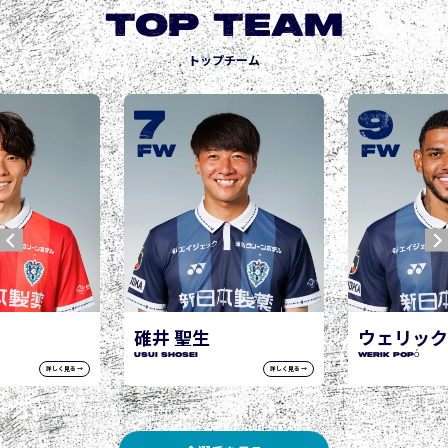
TOP TEAM
トップチーム
7
9
FW
FW
碓井 聖生
ウェリック
USUI Shosei
WERIK POPÓ
詳しく見る →
詳しく見る →