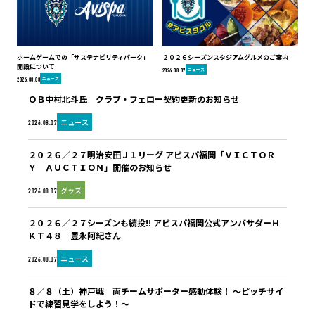
ホームゲームでの「サステナビリティパーク」
２０２６シーズンスタジアムグルメのご案内
開設について
ニュース
2026.08.07
ニュース
2026.08.08
ＯＢ中村北斗氏 クラブ・フェロー契約更新のお知らせ
ニュース
2026.08.07
２０２６／２７明治安田Ｊ１リーグ アビスパ福岡「ＶＩＣＴＯＲ
Ｙ ＡＵＣＴＩＯＮ」開催のお知らせ
グッズ
2026.08.07
２０２６／２７シーズンも続投!! アビスパ福岡公式アンバサダーＨ
ＫＴ４８ 豊永阿紀さん
ニュース
2026.08.07
８／８（土）神戸戦 両チームサポーター感動体験！ ～ピッチサイ
ドで練習見学をしよう！～