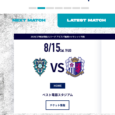
NEXT MATCH
LATEST MATCH
2026/27明治安田J1リーグ アビスパ福岡 vs セレッソ大阪
8/15
1
3
1
0
0
4
町田
Sat. 19:00
2
3
1
0
0
3
広島
VS
3
3
1
0
0
1
鹿島
3
3
1
0
0
1
Ｇ大阪
HOME
5
3
1
0
0
1
柏
ベスト電器スタジアム
5
3
1
0
0
1
Ｃ大阪
チケット情報
5
3
1
0
0
1
長崎