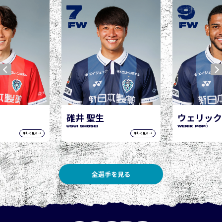
9
10
城後 寿
JOGO Hisashi
FW
FW
ウェリック ポポ
WERIK POPÓ
詳しく見る →
詳しく見る →
全選手を見る