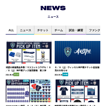
NEWS
ニュース
ALL
ニュース
チケット
チーム
試合・練習
ファンクラブ
待望の再販商品多数！マスコットコラボも！ ８
８／８（土）ヴィッセル神戸戦チケット追加販
／８（土）神戸戦グッズ販売情報 第２弾
売のお知らせ
グッズ
未分類
2026.08.05
2026.08.04
TEAM NAYBee限定 ８／８（土）神戸戦 ガ
開幕戦で販売の新商品を一挙紹介！ ８／８