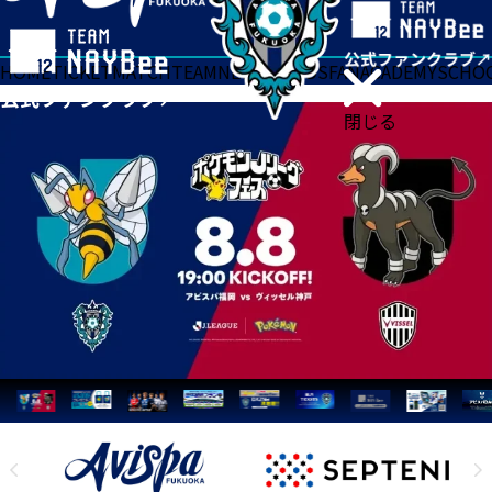
HOME
TICKET
MATCH
TEAM
NEWS
GOODS
FAN
ACADEMY
SCHO
閉じる