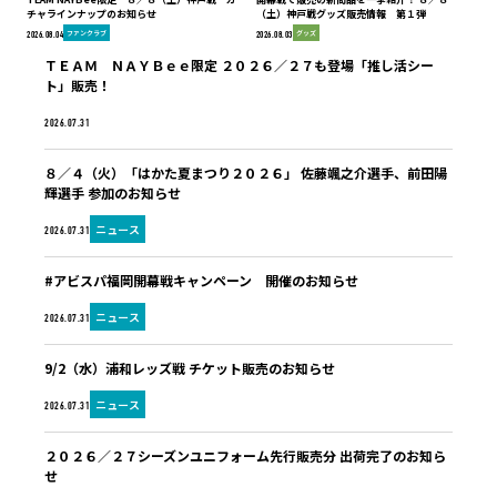
チャラインナップのお知らせ
（土）神戸戦グッズ販売情報 第１弾
ファンクラブ
グッズ
2026.08.04
2026.08.03
ＴＥＡＭ ＮＡＹＢｅｅ限定 ２０２６／２７も登場「推し活シー
ト」販売！
ファンクラブ
2026.07.31
８／４（火）「はかた夏まつり２０２６」 佐藤颯之介選手、前田陽
輝選手 参加のお知らせ
ニュース
2026.07.31
#アビスパ福岡開幕戦キャンペーン 開催のお知らせ
ニュース
2026.07.31
9/2（水）浦和レッズ戦 チケット販売のお知らせ
ニュース
2026.07.31
２０２６／２７シーズンユニフォーム先行販売分 出荷完了のお知ら
せ