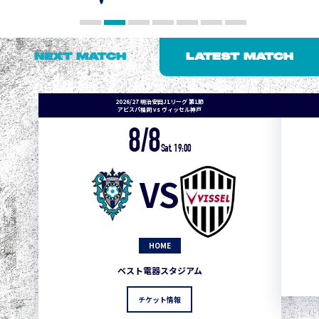
NEXT MATCH
LATEST MATCH
2026/27 明治安田J1リーグ 第1節
アビスパ福岡 vs ヴィッセル神戸
8/8
Sat. 19:00
VS
HOME
ベスト電器スタジアム
チケット情報