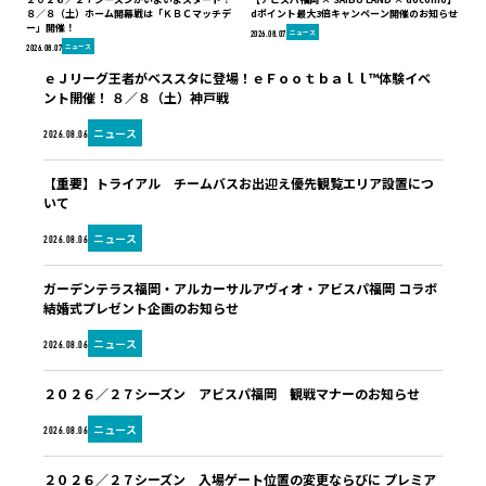
８／８（土）ホーム開幕戦は「ＫＢＣマッチデ
dポイント最大3倍キャンペーン開催のお知らせ
ー」開催！
ニュース
2026.08.07
ニュース
2026.08.07
ｅＪリーグ王者がベススタに登場！ｅＦｏｏｔｂａｌｌ™体験イベ
ント開催！ ８／８（土）神戸戦
ニュース
2026.08.06
【重要】トライアル チームバスお出迎え優先観覧エリア設置につ
いて
ニュース
2026.08.06
ガーデンテラス福岡・アルカーサルアヴィオ・アビスパ福岡 コラボ
結婚式プレゼント企画のお知らせ
ニュース
2026.08.06
２０２６／２７シーズン アビスパ福岡 観戦マナーのお知らせ
ニュース
2026.08.06
２０２６／２７シーズン 入場ゲート位置の変更ならびに プレミア