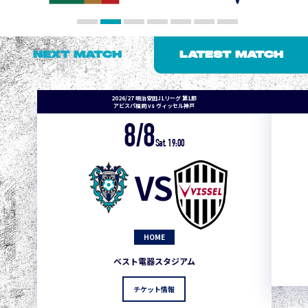
NEXT MATCH
LATEST MATCH
2026/27 明治安田J1リーグ 第1節
アビスパ福岡 vs ヴィッセル神戸
8/8
Sat. 19:00
VS
HOME
ベスト電器スタジアム
チケット情報