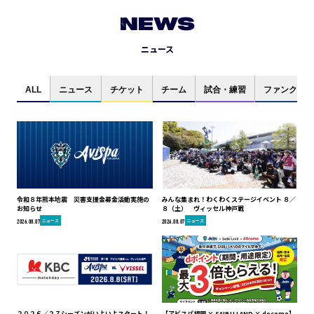
NEWS
ニュース
ALL
ニュース
チケット
チーム
試合・練習
ファンクラブ
令和８年熊本地震 災害支援金募金活動実施の
みんな集まれ！わくわくステージイベント ８／
お知らせ
８（土） ヴィッセル神戸戦
ニュース
ニュース
2026.08.07
2026.08.07
２０２６／２７シーズンがいよいよスタート！
【アビスパ福岡 × SAIBU LAND × docomo】