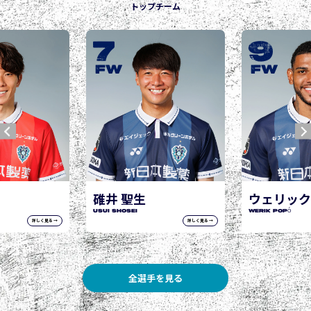
トップチーム
9
10
城後 寿
JOGO Hisashi
FW
FW
ウェリック ポポ
WERIK POPÓ
詳しく見る →
詳しく見る →
全選手を見る