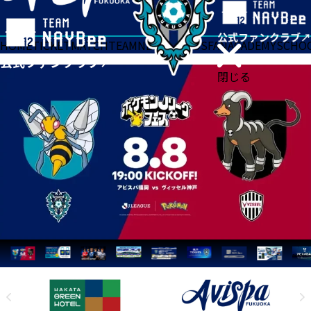
HOME
TICKET
MATCH
TEAM
NEWS
GOODS
FAN
ACADEMY
SCHO
閉じる