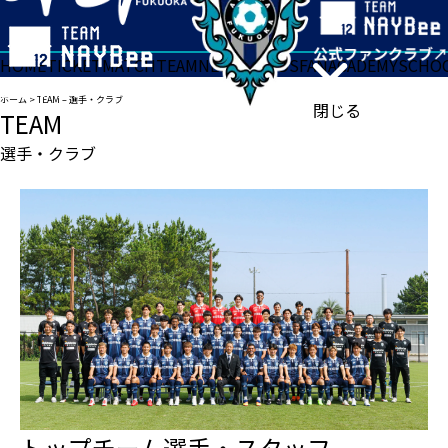
HOME
TICKET
MATCH
TEAM
NEWS
GOODS
FAN
ACADEMY
SCHO
ホーム
>
TEAM – 選手・クラブ
閉じる
TEAM
選手・クラブ
トップチーム選手・スタッフ