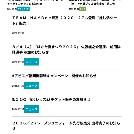
チャラインナップのお知らせ
（土）神戸戦グッズ販売情報 第１弾
ファンクラブ
グッズ
2026.08.04
2026.08.03
ＴＥＡＭ ＮＡＹＢｅｅ限定 ２０２６／２７も登場「推し活シー
ト」販売！
ファンクラブ
2026.07.31
８／４（火）「はかた夏まつり２０２６」 佐藤颯之介選手、前田陽
輝選手 参加のお知らせ
ニュース
2026.07.31
#アビスパ福岡開幕戦キャンペーン 開催のお知らせ
ニュース
2026.07.31
9/2（水）浦和レッズ戦 チケット販売のお知らせ
ニュース
2026.07.31
２０２６／２７シーズンユニフォーム先行販売分 出荷完了のお知ら
せ