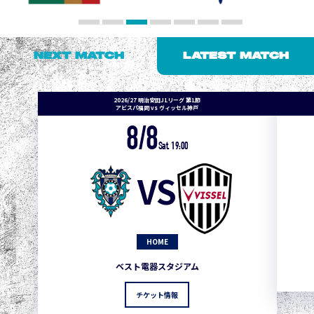
NEXT MATCH
LATEST MATCH
2026/27 明治安田J1リーグ 第1節
アビスパ福岡 vs ヴィッセル神戸
8/8
Sat. 19:00
VS
HOME
ベスト電器スタジアム
チケット情報