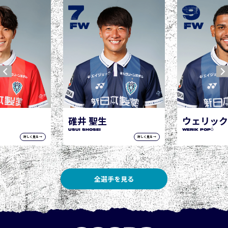
9
10
城後 寿
JOGO Hisashi
FW
FW
ウェリック ポポ
WERIK POPÓ
詳しく見る →
詳しく見る →
全選手を見る