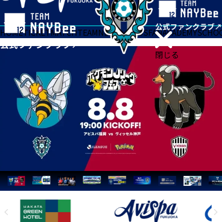
HOME
TICKET
MATCH
TEAM
NEWS
GOODS
FAN
ACADEMY
SCHO
閉じる