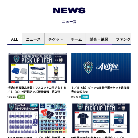
NEWS
ニュース
ALL
ニュース
チケット
チーム
試合・練習
ファンクラブ
待望の再販商品多数！マスコットコラボも！ ８
８／８（土）ヴィッセル神戸戦チケット追加販
／８（土）神戸戦グッズ販売情報 第２弾
売のお知らせ
グッズ
未分類
2026.08.05
2026.08.04
TEAM NAYBee限定 ８／８（土）神戸戦 ガ
開幕戦で販売の新商品を一挙紹介！ ８／８