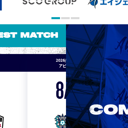
EST MATCH
2026/27 明治安田J1リーグ 第2節
アビスパ福岡 vs セレッソ大阪
8/15
Sat. 19:00
VS