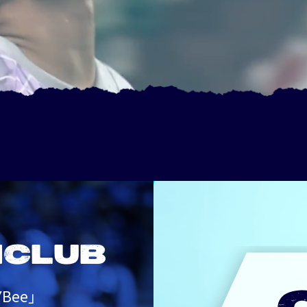
NCLUB
Bee」