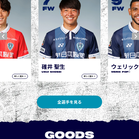
9
10
JOGO Hisashi
FW
FW
ウェリック ポポ
WERIK POPÓ
詳しく見る →
詳しく見る →
全選手を見る
GOODS