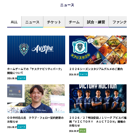
ニュース
ALL
ニュース
チケット
チーム
試合・練習
ファンクラブ
ホームゲームでの「サステナビリティパーク」
２０２６シーズンスタジアムグルメのご案内
開設について
ニュース
2026.08.07
ニュース
2026.08.08
ＯＢ中村北斗氏 クラブ・フェロー契約更新の
２０２６／２７明治安田Ｊ１リーグ アビスパ福
お知らせ
岡「ＶＩＣＴＯＲＹ ＡＵＣＴＩＯＮ」開催の
お知らせ
ニュース
2026.08.07
グッズ
2026.08.07