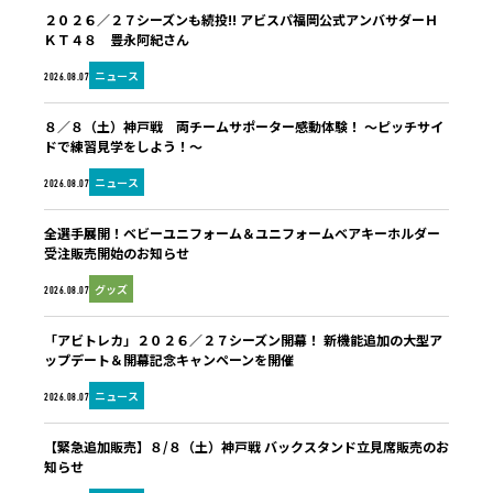
２０２６／２７シーズンも続投!! アビスパ福岡公式アンバサダーＨ
ＫＴ４８ 豊永阿紀さん
ニュース
2026.08.07
８／８（土）神戸戦 両チームサポーター感動体験！ ～ピッチサイ
ドで練習見学をしよう！～
ニュース
2026.08.07
全選手展開！ベビーユニフォーム＆ユニフォームベアキーホルダー
受注販売開始のお知らせ
グッズ
2026.08.07
「アビトレカ」２０２６／２７シーズン開幕！ 新機能追加の大型ア
ップデート＆開幕記念キャンペーンを開催
ニュース
2026.08.07
【緊急追加販売】８/８（土）神戸戦 バックスタンド立見席販売のお
知らせ