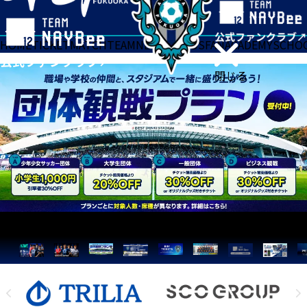
HOME
TICKET
MATCH
TEAM
NEWS
GOODS
FAN
ACADEMY
SCHO
閉じる