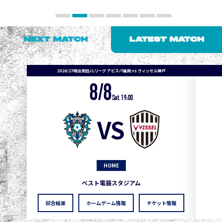
NEXT MATCH
LATEST MATCH
2026/27明治安田J1リーグ アビスパ福岡 vs ヴィッセル神戸
8/8
Sat. 19:00
VS
HOME
1
3
1
0
0
4
町田
ベスト電器スタジアム
2
3
1
0
0
3
広島
試合結果
ホームゲーム情報
チケット情報
3
3
1
0
0
1
鹿島