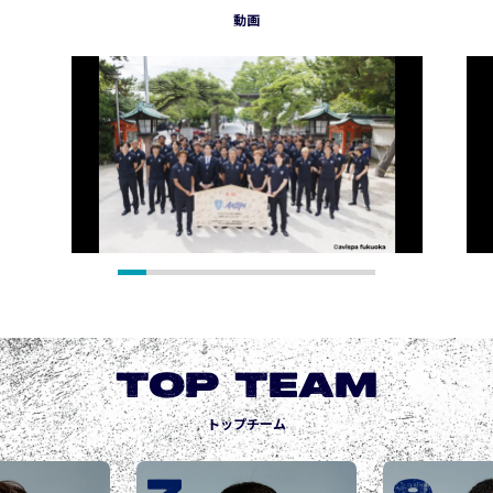
動画
TOP TEAM
トップチーム
城後 寿