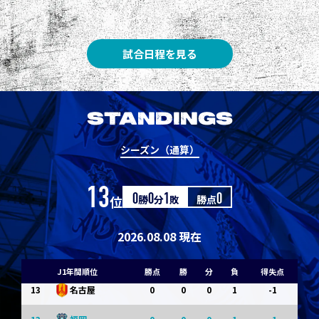
3
3
1
0
0
1
Ｇ大阪
5
3
1
0
0
1
柏
試合日程を見る
5
3
1
0
0
1
Ｃ大阪
7
3
1
0
0
1
清水
STANDINGS
7
3
1
0
0
1
神戸
シーズン（通算）
9
0
0
0
1
-1
浦和
13
位
0
勝
0
分
1
敗
勝点
0
9
0
0
0
1
-1
横浜FM
11
0
0
0
1
-1
水戸
2026.08.08 現在
11
0
0
0
1
-1
岡山
J1年間順位
勝点
勝
分
負
得失点
13
0
0
0
1
-1
名古屋