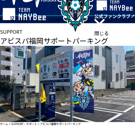
HOME
TICKET
MATCH
TEAM
NEWS
GOODS
FAN
ACADEMY
SCHO
SUPPORT
閉じる
アビスパ福岡サポートパーキング
ホーム
>
SUPPORT – サポート
>
アビスパ福岡サポートパーキング