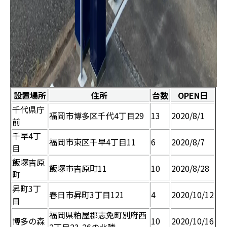
設置場所
住所
台数
OPEN日
千代県庁
福岡市博多区千代4丁目29
13
2020/8/1
前
千早4丁
福岡市東区千早4丁目11
6
2020/8/7
目
飯塚吉原
飯塚市吉原町11
10
2020/8/28
町
昇町3丁
春日市昇町3丁目121
4
2020/10/12
目
福岡県粕屋郡志免町別府西
博多の森
10
2020/10/16