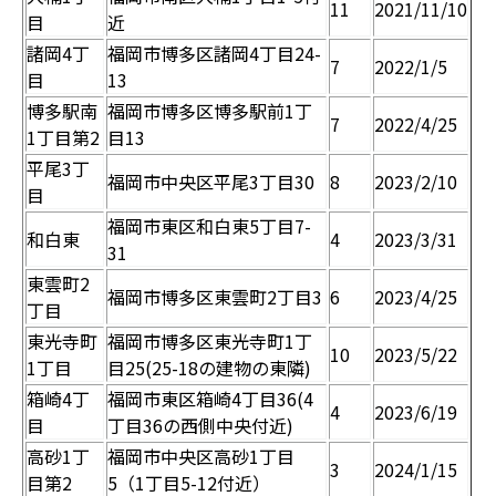
11
2021/11/10
目
近
諸岡4丁
福岡市博多区諸岡4丁目24-
7
2022/1/5
目
13
博多駅南
福岡市博多区博多駅前1丁
7
2022/4/25
1丁目第2
目13
平尾3丁
福岡市中央区平尾3丁目30
8
2023/2/10
目
福岡市東区和白東5丁目7-
和白東
4
2023/3/31
31
東雲町2
福岡市博多区東雲町2丁目3
6
2023/4/25
丁目
東光寺町
福岡市博多区東光寺町1丁
10
2023/5/22
1丁目
目25(25-18の建物の東隣)
箱崎4丁
福岡市東区箱崎4丁目36(4
4
2023/6/19
目
丁目36の西側中央付近)
高砂1丁
福岡市中央区高砂1丁目
3
2024/1/15
目第2
5（1丁目5-12付近）