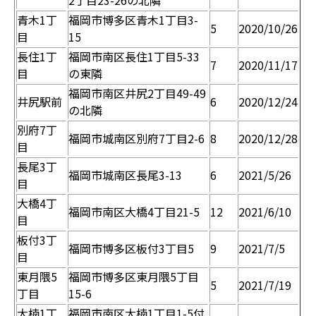
2丁目23-26の北隣
青木1丁
福岡市博多区青木1丁目3-
5
2020/10/26
目
15
長住1丁
福岡市南区長住1丁目5-33
7
2020/11/17
目
の東隣
福岡市南区井尻2丁目49-49
井尻駅前
6
2020/12/24
の北隣
別府7丁
福岡市城南区別府7丁目2-6
8
2020/12/28
目
長尾3丁
福岡市城南区長尾3-13
6
2021/5/26
目
大橋4丁
福岡市南区大橋4丁目21-5
12
2021/6/10
目
板付3丁
福岡市博多区板付3丁目5
9
2021/7/5
目
東月隈5
福岡市博多区東月隈5丁目
5
2021/7/19
丁目
15-6
大楠1丁
福岡市南区大楠1丁目1-5付