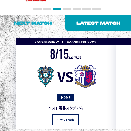
NEXT MATCH
LATEST MATCH
2026/27明治安田J1リーグ アビスパ福岡 vs セレッソ大阪
8/15
Sat. 19:00
VS
HOME
1
3
1
0
0
4
町田
ベスト電器スタジアム
2
3
1
0
0
3
広島
チケット情報
3
3
1
0
0
1
鹿島