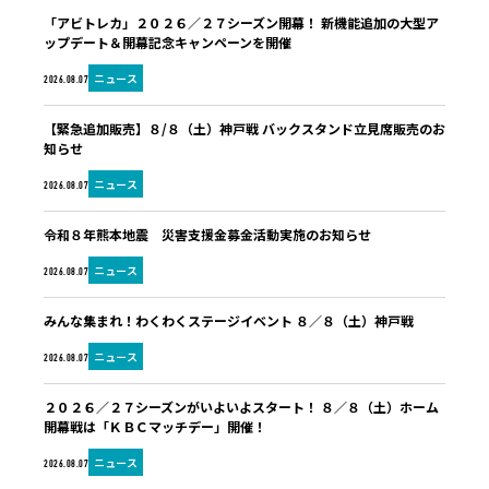
「アビトレカ」２０２６／２７シーズン開幕！ 新機能追加の大型ア
ップデート＆開幕記念キャンペーンを開催
ニュース
2026.08.07
【緊急追加販売】８/８（土）神戸戦 バックスタンド立見席販売のお
知らせ
ニュース
2026.08.07
令和８年熊本地震 災害支援金募金活動実施のお知らせ
ニュース
2026.08.07
みんな集まれ！わくわくステージイベント ８／８（土）神戸戦
ニュース
2026.08.07
２０２６／２７シーズンがいよいよスタート！ ８／８（土）ホーム
開幕戦は「ＫＢＣマッチデー」開催！
ニュース
2026.08.07