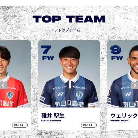
TOP TEAM
トップチーム
9
10
城後 寿
JOGO Hisashi
FW
FW
ウェリック ポポ
WERIK POPÓ
詳しく見る →
詳しく見る →