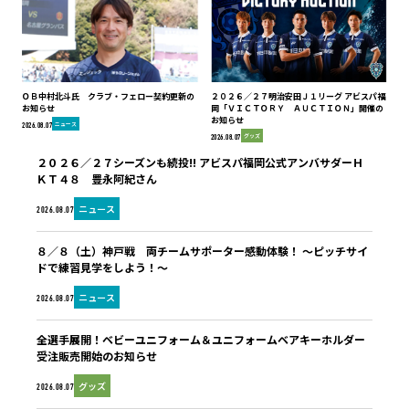
ＯＢ中村北斗氏 クラブ・フェロー契約更新の
２０２６／２７明治安田Ｊ１リーグ アビスパ福
お知らせ
岡「ＶＩＣＴＯＲＹ ＡＵＣＴＩＯＮ」開催の
お知らせ
ニュース
2026.08.07
グッズ
2026.08.07
２０２６／２７シーズンも続投!! アビスパ福岡公式アンバサダーＨ
ＫＴ４８ 豊永阿紀さん
ニュース
2026.08.07
８／８（土）神戸戦 両チームサポーター感動体験！ ～ピッチサイ
ドで練習見学をしよう！～
ニュース
2026.08.07
全選手展開！ベビーユニフォーム＆ユニフォームベアキーホルダー
受注販売開始のお知らせ
グッズ
2026.08.07