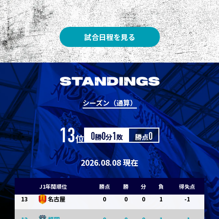
3
3
1
0
0
1
Ｇ大阪
5
3
1
0
0
1
柏
試合日程を見る
5
3
1
0
0
1
Ｃ大阪
7
3
1
0
0
1
清水
STANDINGS
7
3
1
0
0
1
神戸
シーズン（通算）
9
0
0
0
1
-1
浦和
13
位
0
勝
0
分
1
敗
勝点
0
9
0
0
0
1
-1
横浜FM
11
0
0
0
1
-1
水戸
2026.08.08 現在
11
0
0
0
1
-1
岡山
J1年間順位
勝点
勝
分
負
得失点
13
0
0
0
1
-1
名古屋