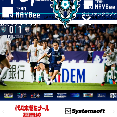
HOME
TICKET
MATCH
TEAM
NEWS
GOODS
FAN
ACADEMY
SCHO
閉じる