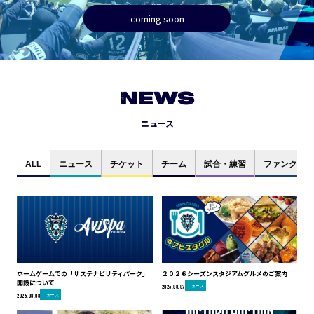
coming soon
NEWS
ニュース
ALL
ニュース
チケット
チーム
試合・練習
ファンクラブ
ホームゲームでの「サステナビリティパーク」
２０２６シーズンスタジアムグルメのご案内
開設について
ニュース
2026.08.07
ニュース
2026.08.08