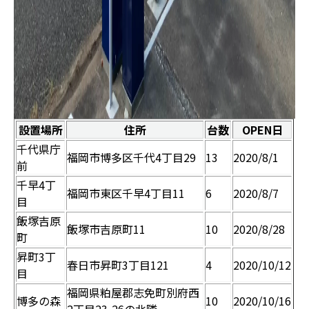
設置場所
住所
台数
OPEN日
千代県庁
福岡市博多区千代4丁目29
13
2020/8/1
前
千早4丁
福岡市東区千早4丁目11
6
2020/8/7
目
飯塚吉原
飯塚市吉原町11
10
2020/8/28
町
昇町3丁
春日市昇町3丁目121
4
2020/10/12
目
福岡県粕屋郡志免町別府西
博多の森
10
2020/10/16