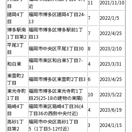
11
2021/11/10
目
近
諸岡4丁
福岡市博多区諸岡4丁目24-
7
2022/1/5
目
13
博多駅南
福岡市博多区博多駅前1丁
7
2022/4/25
1丁目第2
目13
平尾3丁
福岡市中央区平尾3丁目30
8
2023/2/10
目
福岡市東区和白東5丁目7-
和白東
4
2023/3/31
31
東雲町2
福岡市博多区東雲町2丁目3
6
2023/4/25
丁目
東光寺町
福岡市博多区東光寺町1丁
10
2023/5/22
1丁目
目25(25-18の建物の東隣)
箱崎4丁
福岡市東区箱崎4丁目36(4
4
2023/6/19
目
丁目36の西側中央付近)
高砂1丁
福岡市中央区高砂1丁目
3
2024/1/15
目第2
5（1丁目5-12付近）