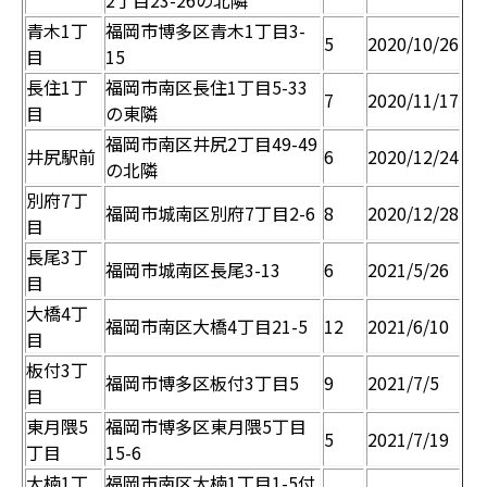
2丁目23-26の北隣
青木1丁
福岡市博多区青木1丁目3-
5
2020/10/26
目
15
長住1丁
福岡市南区長住1丁目5-33
7
2020/11/17
目
の東隣
福岡市南区井尻2丁目49-49
井尻駅前
6
2020/12/24
の北隣
別府7丁
福岡市城南区別府7丁目2-6
8
2020/12/28
目
長尾3丁
福岡市城南区長尾3-13
6
2021/5/26
目
大橋4丁
福岡市南区大橋4丁目21-5
12
2021/6/10
目
板付3丁
福岡市博多区板付3丁目5
9
2021/7/5
目
東月隈5
福岡市博多区東月隈5丁目
5
2021/7/19
丁目
15-6
大楠1丁
福岡市南区大楠1丁目1-5付