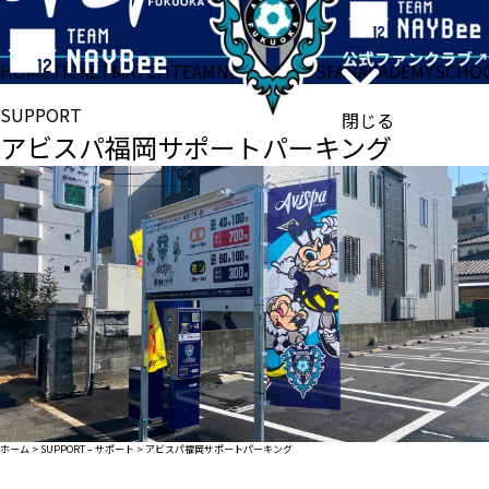
HOME
TICKET
MATCH
TEAM
NEWS
GOODS
FAN
ACADEMY
SCHO
SUPPORT
閉じる
アビスパ福岡サポートパーキング
ホーム
>
SUPPORT – サポート
>
アビスパ福岡サポートパーキング