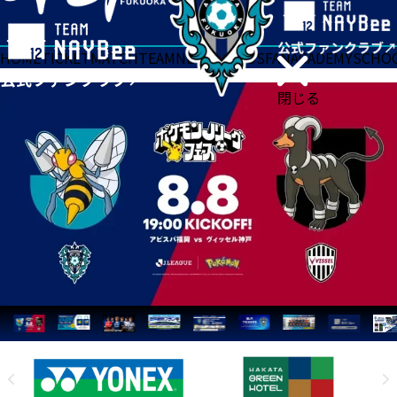
HOME
TICKET
MATCH
TEAM
NEWS
GOODS
FAN
ACADEMY
SCHO
閉じる