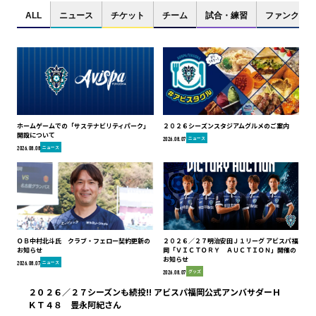
ALL
ニュース
チケット
チーム
試合・練習
ファンクラブ
ホームゲームでの「サステナビリティパーク」
２０２６シーズンスタジアムグルメのご案内
開設について
ニュース
2026.08.07
ニュース
2026.08.08
ＯＢ中村北斗氏 クラブ・フェロー契約更新の
２０２６／２７明治安田Ｊ１リーグ アビスパ福
お知らせ
岡「ＶＩＣＴＯＲＹ ＡＵＣＴＩＯＮ」開催の
お知らせ
ニュース
2026.08.07
グッズ
2026.08.07
２０２６／２７シーズンも続投!! アビスパ福岡公式アンバサダーＨ
ＫＴ４８ 豊永阿紀さん