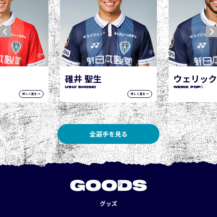
碓井 聖生
ウェリック ポポ
USUI Shosei
WERIK POPÓ
詳しく見る →
詳しく見る →
全選手を見る
GOODS
グッズ