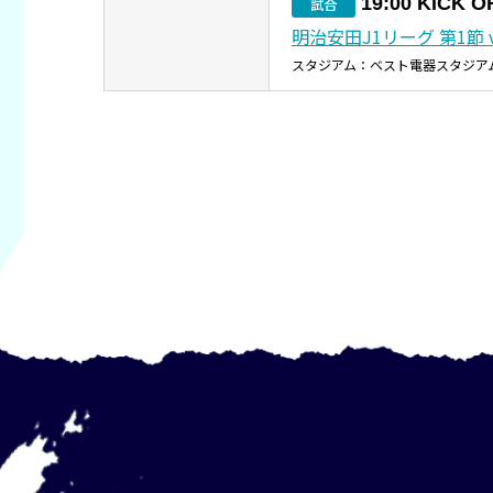
19:00 KICK O
試合
明治安田J1リーグ 第1節 
スタジアム：ベスト電器スタジア