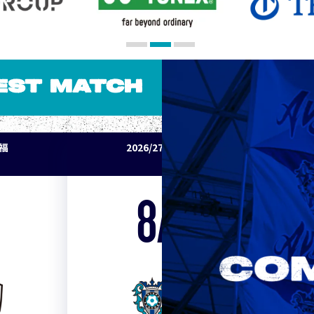
EST MATCH
パ福
2026/27明治安田J1リーグ アビスパ福
岡 vs セレッソ大阪
8/15
Sat. 19:00
VS