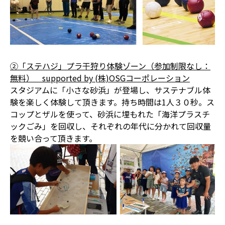
②「ステハジ」プラ干狩り体験ゾーン（参加制限なし：
無料） supported by (株)OSGコーポレーション
スタジアムに「小さな砂浜」が登場し、サステナブル体
験を楽しく体験して頂きます。持ち時間は1人３０秒。ス
コップとザルを使って、砂浜に埋もれた「海洋プラスチ
ックごみ」を回収し、それぞれの年代に分かれて回収量
を競い合って頂きます。