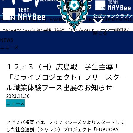
HOME
TICKET
MATCH
TEAM
NEWS
GOODS
FAN
ACADEMY
SCHO
ホーム
>
ニュース
>
１２／３（日）広島戦 学生主導！「ミライプロジェクト」フリースクール職業体験ブース出展のお知らせ
閉じる
NEWS
ニュース
１２／３（日）広島戦 学生主導！
「ミライプロジェクト」フリースクー
ル職業体験ブース出展のお知らせ
2023.11.30
ニュース
アビスパ福岡では、２０２３シーズンよりスタートしま
した社会連携（シャレン）プロジェクト「FUKUOKA