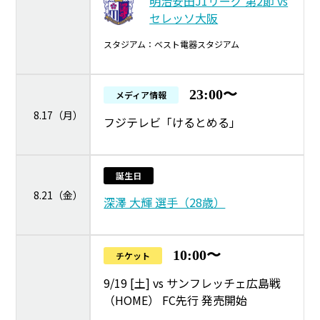
明治安田J1リーグ 第2節 vs
セレッソ大阪
スタジアム：ベスト電器スタジアム
23:00〜
メディア情報
8.17（月）
フジテレビ「けるとめる」
誕生日
8.21（金）
深澤 大輝 選手（28歳）
10:00〜
チケット
9/19 [土] vs サンフレッチェ広島戦
（HOME） FC先行 発売開始