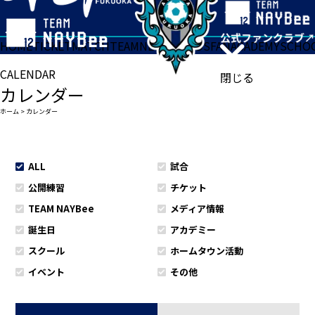
HOME
TICKET
MATCH
TEAM
NEWS
GOODS
FAN
ACADEMY
SCHO
CALENDAR
閉じる
カレンダー
ホーム
>
カレンダー
ALL
試合
公開練習
チケット
TEAM NAYBee
メディア情報
誕生日
アカデミー
スクール
ホームタウン活動
イベント
その他