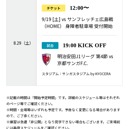
12:00〜
チケット
9/19 [土] vs サンフレッチェ広島戦
（HOME） 身障者駐車場 受付開始
8.29（土）
19:00 KICK OFF
試合
明治安田J1リーグ 第4節 vs
京都サンガF.C.
スタジアム：サンガスタジアム by KYOCERA
※記載の時間は「開始予定時間」です。詳細のスケジュール等はそれぞれ
のページ等でご確認ください。
※時間・会場等はいずれも予定です。予告なく変更になる場合があります
ので、ご了承ください。
※練習は急遽「非公開」となり見学できない場合もございます。ご来場前
には再度スケジュールをご確認ください。