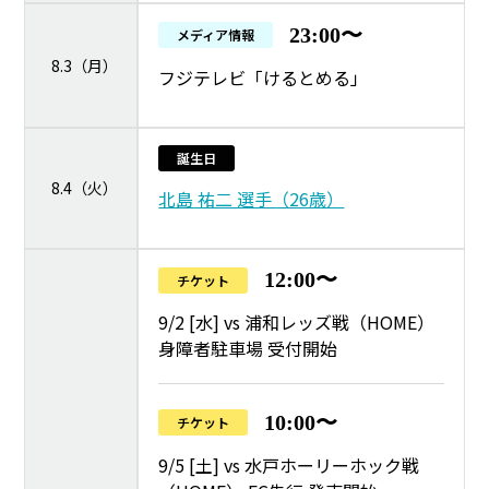
23:00〜
メディア情報
8.3（月）
フジテレビ「けるとめる」
誕生日
8.4（火）
北島 祐二 選手（26歳）
12:00〜
チケット
9/2 [水] vs 浦和レッズ戦（HOME）
身障者駐車場 受付開始
10:00〜
チケット
9/5 [土] vs 水戸ホーリーホック戦