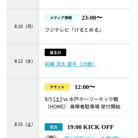
23:00〜
メディア情報
8.10（月）
フジテレビ「けるとめる」
誕生日
8.12（水）
前嶋 洋太 選手（29歳）
12:00〜
チケット
9/5 [土] vs 水戸ホーリーホック戦
（HOME） 身障者駐車場 受付開始
8.15（土）
19:00 KICK OFF
試合