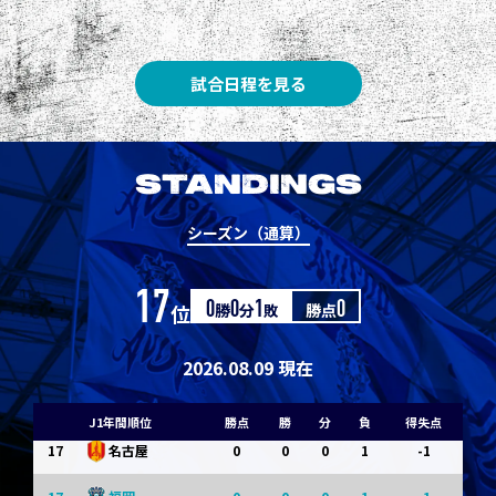
8
3
1
0
0
1
清水
8
3
1
0
0
1
神戸
試合日程を見る
10
1
0
1
0
0
東京Ｖ
10
1
0
1
0
0
川崎Ｆ
STANDINGS
12
0
0
0
1
-1
浦和
シーズン（通算）
12
0
0
0
1
-1
横浜FM
17
位
0
勝
0
分
1
敗
勝点
0
14
0
0
0
1
-1
水戸
14
0
0
0
1
-1
京都
2026.08.09 現在
14
0
0
0
1
-1
岡山
J1年間順位
勝点
勝
分
負
得失点
17
0
0
0
1
-1
名古屋