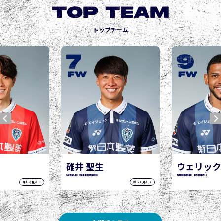
TOP TEAM
トップチーム
9
10
城後 寿
JOGO Hisashi
FW
FW
ウェリック ポポ
WERIK POPÓ
詳しく見る →
詳しく見る →