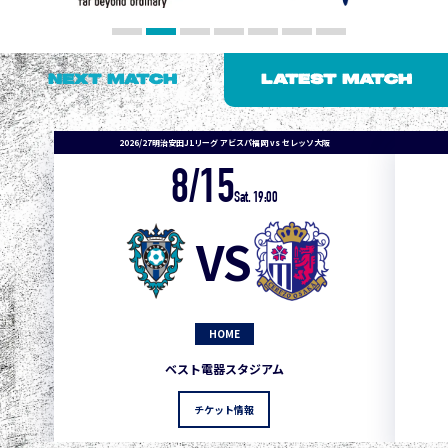
NEXT MATCH
LATEST MATCH
2026/27明治安田J1リーグ アビスパ福岡 vs セレッソ大阪
8/15
1
3
1
0
0
4
町田
Sat. 19:00
2
3
1
0
0
3
広島
VS
3
3
1
0
0
1
鹿島
3
3
1
0
0
1
Ｇ大阪
HOME
5
3
1
0
0
1
柏
ベスト電器スタジアム
5
3
1
0
0
1
Ｃ大阪
チケット情報
5
3
1
0
0
1
長崎