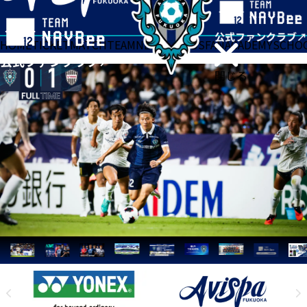
HOME
TICKET
MATCH
TEAM
NEWS
GOODS
FAN
ACADEMY
SCHO
閉じる