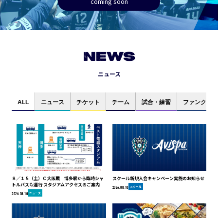
coming soon
NEWS
ニュース
ALL
ニュース
チケット
チーム
試合・練習
ファンクラブ
８／１５（土）Ｃ大阪戦 博多駅から臨時シャ
スクール新規入会キャンペーン実施のお知らせ
トルバスも運行 スタジアムアクセスのご案内
スクール
2026.08.10
ニュース
2026.08.10