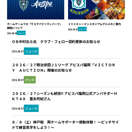
ホームゲームでの「サステナビリティパーク」
２０２６シーズンスタジアムグルメのご案内
開設について
ニュース
2026.08.07
ニュース
2026.08.08
ＯＢ中村北斗氏 クラブ・フェロー契約更新のお知らせ
ニュース
2026.08.07
２０２６／２７明治安田Ｊ１リーグ アビスパ福岡「ＶＩＣＴＯＲ
Ｙ ＡＵＣＴＩＯＮ」開催のお知らせ
グッズ
2026.08.07
２０２６／２７シーズンも続投!! アビスパ福岡公式アンバサダーＨ
ＫＴ４８ 豊永阿紀さん
ニュース
2026.08.07
８／８（土）神戸戦 両チームサポーター感動体験！ ～ピッチサイ
ドで練習見学をしよう！～