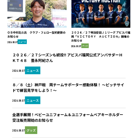
ＯＢ中村北斗氏 クラブ・フェロー契約更新の
２０２６／２７明治安田Ｊ１リーグ アビスパ福
お知らせ
岡「ＶＩＣＴＯＲＹ ＡＵＣＴＩＯＮ」開催の
お知らせ
ニュース
2026.08.07
グッズ
2026.08.07
２０２６／２７シーズンも続投!! アビスパ福岡公式アンバサダーＨ
ＫＴ４８ 豊永阿紀さん
ニュース
2026.08.07
８／８（土）神戸戦 両チームサポーター感動体験！ ～ピッチサイ
ドで練習見学をしよう！～
ニュース
2026.08.07
全選手展開！ベビーユニフォーム＆ユニフォームベアキーホルダー
受注販売開始のお知らせ
グッズ
2026.08.07