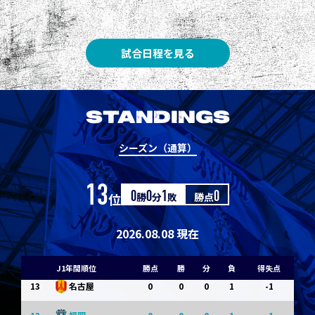
3
3
1
0
0
1
Ｇ大阪
5
3
1
0
0
1
柏
試合日程を見る
5
3
1
0
0
1
Ｃ大阪
7
3
1
0
0
1
清水
STANDINGS
7
3
1
0
0
1
神戸
シーズン（通算）
9
0
0
0
1
-1
浦和
13
位
0
勝
0
分
1
敗
勝点
0
9
0
0
0
1
-1
横浜FM
11
0
0
0
1
-1
水戸
2026.08.08 現在
11
0
0
0
1
-1
岡山
J1年間順位
勝点
勝
分
負
得失点
13
0
0
0
1
-1
名古屋