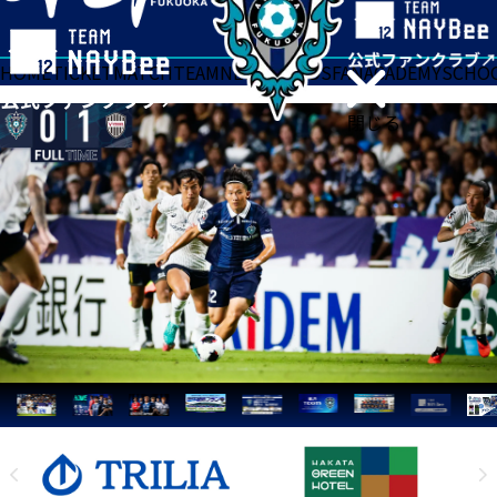
HOME
TICKET
MATCH
TEAM
NEWS
GOODS
FAN
ACADEMY
SCHO
閉じる