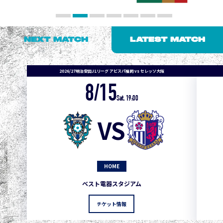
NEXT MATCH
LATEST MATCH
2026/27明治安田J1リーグ アビスパ福岡 vs セレッソ大阪
8/15
Sat. 19:00
VS
HOME
1
3
1
0
0
4
町田
ベスト電器スタジアム
2
3
1
0
0
3
広島
チケット情報
3
3
1
0
0
1
鹿島