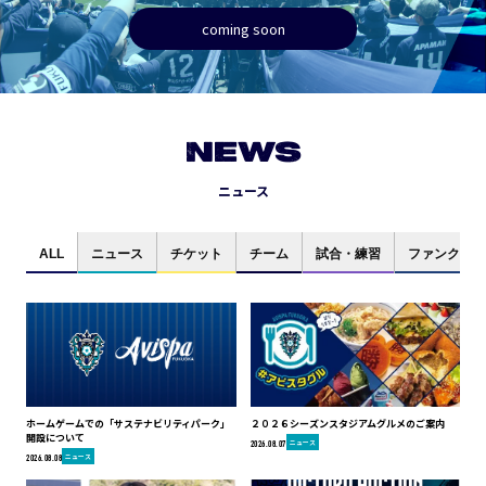
coming soon
NEWS
ニュース
ALL
ニュース
チケット
チーム
試合・練習
ファンクラブ
ホームゲームでの「サステナビリティパーク」
２０２６シーズンスタジアムグルメのご案内
開設について
ニュース
2026.08.07
ニュース
2026.08.08