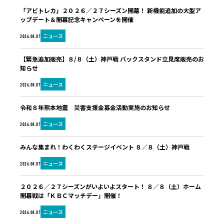
「アビトレカ」２０２６／２７シーズン開幕！ 新機能追加の大型ア
ップデート＆開幕記念キャンペーンを開催
ニュース
2026.08.07
【緊急追加販売】８/８（土）神戸戦 バックスタンド立見席販売のお
知らせ
ニュース
2026.08.07
令和８年熊本地震 災害支援金募金活動実施のお知らせ
ニュース
2026.08.07
みんな集まれ！わくわくステージイベント ８／８（土）神戸戦
ニュース
2026.08.07
２０２６／２７シーズンがいよいよスタート！ ８／８（土）ホーム
開幕戦は「ＫＢＣマッチデー」開催！
ニュース
2026.08.07