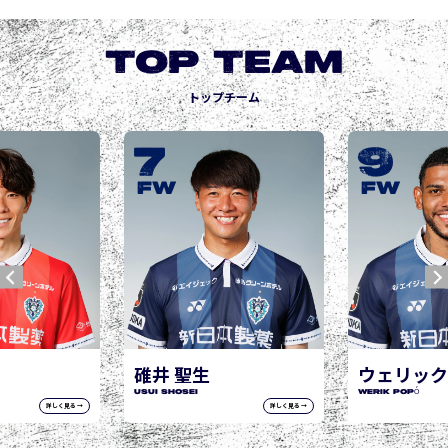
TOP TEAM
トップチーム
9
1
城後 
JOGO His
FW
FW
聖生
ウェリック ポポ
ei
WERIK POPÓ
詳しく見る →
詳しく見る →