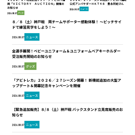
岡「ＶＩＣＴＯＲＹ ＡＵＣＴＩＯＮ」開催の
公式アンバサダーＨＫＴ４８ 豊永阿紀さん
お知らせ
ニュース
2026.08.07
グッズ
2026.08.07
８／８（土）神戸戦 両チームサポーター感動体験！ ～ピッチサイ
ドで練習見学をしよう！～
ニュース
2026.08.07
全選手展開！ベビーユニフォーム＆ユニフォームベアキーホルダー
受注販売開始のお知らせ
グッズ
2026.08.07
「アビトレカ」２０２６／２７シーズン開幕！ 新機能追加の大型ア
ップデート＆開幕記念キャンペーンを開催
ニュース
2026.08.07
【緊急追加販売】８/８（土）神戸戦 バックスタンド立見席販売のお
知らせ
ニュース
2026.08.07