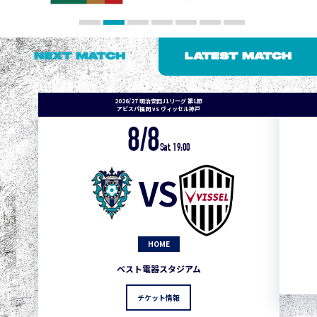
NEXT MATCH
LATEST MATCH
2026/27 明治安田J1リーグ 第1節
アビスパ福岡 vs ヴィッセル神戸
8/8
Sat. 19:00
VS
HOME
ベスト電器スタジアム
チケット情報