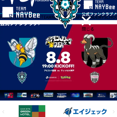
HOME
TICKET
MATCH
TEAM
NEWS
GOODS
FAN
ACADEMY
SCHO
閉じる