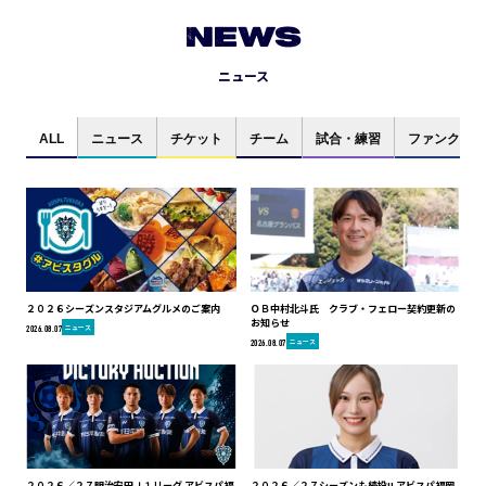
NEWS
ニュース
ALL
ニュース
チケット
チーム
試合・練習
ファンクラブ
２０２６シーズンスタジアムグルメのご案内
ＯＢ中村北斗氏 クラブ・フェロー契約更新の
お知らせ
ニュース
2026.08.07
ニュース
2026.08.07
２０２６／２７明治安田Ｊ１リーグ アビスパ福
２０２６／２７シーズンも続投!! アビスパ福岡