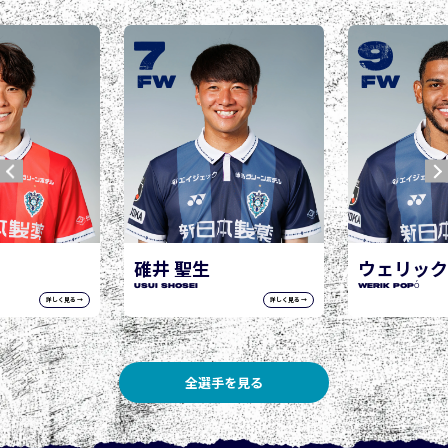
7
9
城
JOG
FW
FW
井 聖生
ウェリック ポポ
I Shosei
WERIK POPÓ
詳しく見る →
詳しく見る →
全選手を見る