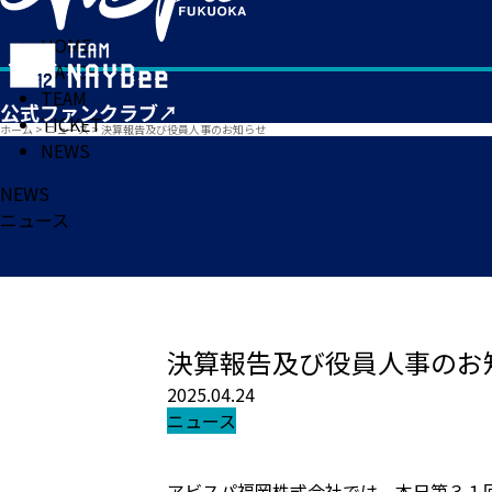
HOME
MATCH
TEAM
TICKET
ホーム
>
ニュース
>
決算報告及び役員人事のお知らせ
NEWS
NEWS
ニュース
決算報告及び役員人事のお
2025.04.24
ニュース
アビスパ福岡株式会社では、本日第３１