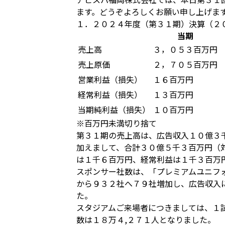
ます。どうぞよろしくお願い申し上げま
１．２０２４年度（第３１期）決算（２
当期
売上高
３，０５３百万円
売上原価
２，７０５百万円
営業利益（損失）
１６百万円
経常利益（損失）
１３百万円
当期純利益（損失）
１０百万円
※百万円未満切り捨て
第３１期の売上高は、広告収入１０億３
加えまして、合計３０億５千３百万円（
は１千６百万円、経常利益は１千３百万
スポンサー社数は、「プレミアムユニフ
から９３２社へ７９社増加し、広告収入
た。
スタジアムご来場者につきましては、１
数は１８万４,２７１人となりました。