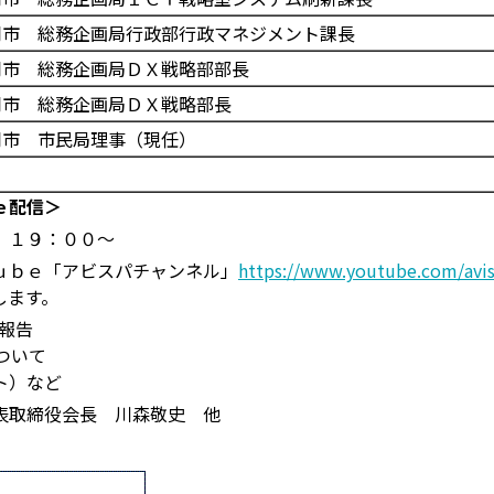
同市 総務企画局行政部行政マネジメント課長
同市 総務企画局ＤＸ戦略部部長
同市 総務企画局ＤＸ戦略部長
同市 市民局理事（現任）
ｅ配信＞
）１９：００～
ｕｂｅ「アビスパチャンネル」
https://www.youtube.com/avi
します。
算報告
ついて
ト）など
表取締役会長 川森敬史 他