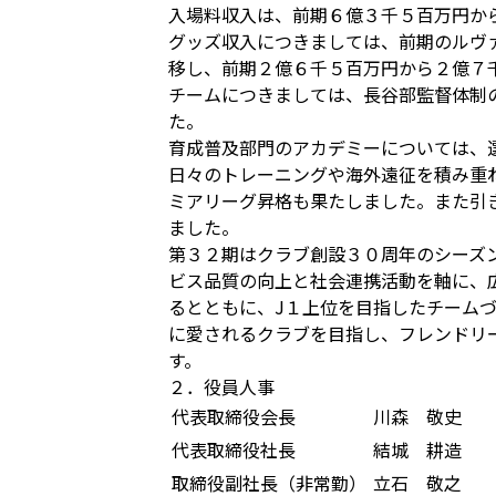
入場料収入は、前期６億３千５百万円
グッズ収入につきましては、前期のルヴ
移し、前期２億６千５百万円から２億７
チームにつきましては、長谷部監督体制
た。
育成普及部門のアカデミーについては、
日々のトレーニングや海外遠征を積み重
ミアリーグ昇格も果たしました。また引
ました。
第３２期はクラブ創設３０周年のシーズ
ビス品質の向上と社会連携活動を軸に、
るとともに、J１上位を目指したチーム
に愛されるクラブを目指し、フレンドリ
す。
２．役員人事
代表取締役会長
川森 敬史
代表取締役社長
結城 耕造
取締役副社長（非常勤）
立石 敬之