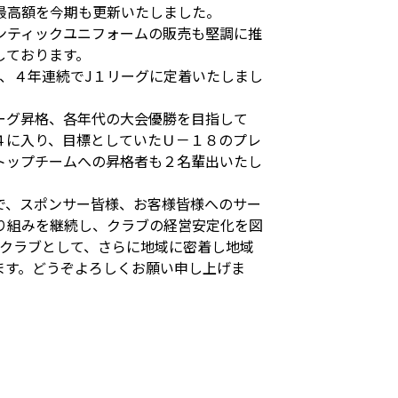
の最高額を今期も更新いたしました。
ンティックユニフォームの販売も堅調に推
しております。
、４年連続でJ１リーグに定着いたしまし
ーグ昇格、各年代の大会優勝を目指して
４に入り、目標としていたＵ－１８のプレ
トップチームへの昇格者も２名輩出いたし
で、スポンサー皆様、お客様皆様へのサー
り組みを継続し、クラブの経営安定化を図
民クラブとして、さらに地域に密着し地域
ます。どうぞよろしくお願い申し上げま