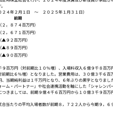
す。
０２４年２月１日 ～ ２０２５年１月３１日）
前期
（２，８７４百万円）
（２，６７１百万円）
（▲９２百万円）
（▲８９百万円）
（▲９０百万円）
千９百万円（対前期比１０％増）、入場料収入６億９千８百万
対前期比６％増）となりました。営業費用は、３０億３千６百
円、当期純利益は１千万円となり、６年ぶりの黒字となりまし
ォーム・パートナー」や社会連携活動を軸にした「シャレンパ
につきましては、前期９億４千６百万円から１０億３千９百万
試合当たりの平均入場者数が前期８，７２２人から今期９，６