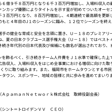
から６億９千８百万円となり６千３百万円増加し、入場料収入
ァンカップ優勝によりタイトルを示す星が初めてついたオーセ
千３百万円となり、８百万円増加し、４期連続で最高額を更新
のもと４年目のJ１のシーズンに臨み、１２位でシーズンを終え
選手の健全な育成と安全を念頭に置き、Ｕ－１８のプレミアリ
ね、夏の日本クラブユース選手権大会（Ｕ－１８）ではベスト
き続き年代別の日本代表及び候補にも数名が選出されており、
ンを飾るべく、引き続きチーム人件費をＪ１水準で確保した上
広告収入、入場料収入をはじめ全事業における増収に向けた取
づくりに取り組みます。また、福岡市をホームタウンとする市
ータウン、スポンサー、地域の皆様と共に歩みを進めてまいり
（ＡｐａｍａｎＮｅｔｗｏｒｋ株式会社 取締役副会長）
（シント＝トロイデンＶＶ ＣＥＯ）