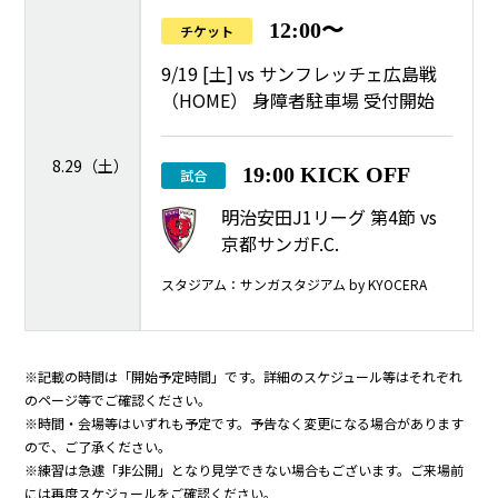
12:00〜
チケット
9/19 [土] vs サンフレッチェ広島戦
（HOME） 身障者駐車場 受付開始
8.29（土）
19:00 KICK OFF
試合
明治安田J1リーグ 第4節 vs
京都サンガF.C.
スタジアム：サンガスタジアム by KYOCERA
※記載の時間は「開始予定時間」です。詳細のスケジュール等はそれぞれ
のページ等でご確認ください。
※時間・会場等はいずれも予定です。予告なく変更になる場合があります
ので、ご了承ください。
※練習は急遽「非公開」となり見学できない場合もございます。ご来場前
には再度スケジュールをご確認ください。