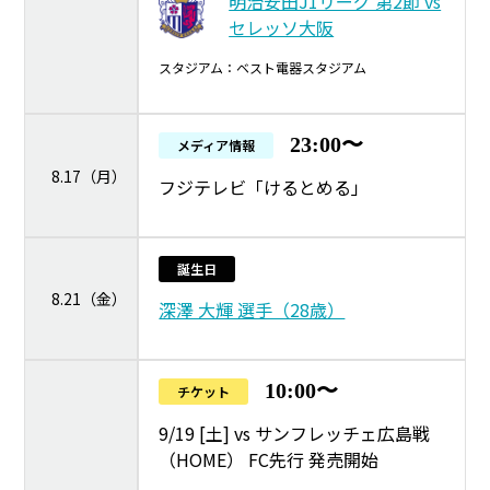
明治安田J1リーグ 第2節 vs
セレッソ大阪
スタジアム：ベスト電器スタジアム
23:00〜
メディア情報
8.17（月）
フジテレビ「けるとめる」
誕生日
8.21（金）
深澤 大輝 選手（28歳）
10:00〜
チケット
9/19 [土] vs サンフレッチェ広島戦
（HOME） FC先行 発売開始