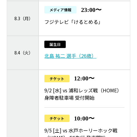
23:00〜
メディア情報
8.3（月）
フジテレビ「けるとめる」
誕生日
8.4（火）
北島 祐二 選手（26歳）
12:00〜
チケット
9/2 [水] vs 浦和レッズ戦（HOME）
身障者駐車場 受付開始
10:00〜
チケット
9/5 [土] vs 水戸ホーリーホック戦