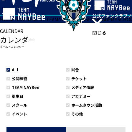
HOME
TICKET
MATCH
TEAM
NEWS
GOODS
FAN
ACADEMY
SCHO
CALENDAR
閉じる
カレンダー
ホーム
>
カレンダー
ALL
試合
公開練習
チケット
TEAM NAYBee
メディア情報
誕生日
アカデミー
スクール
ホームタウン活動
イベント
その他