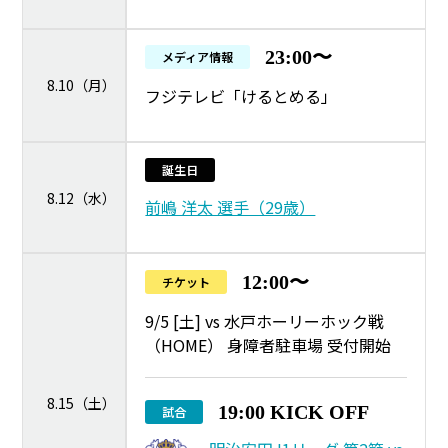
23:00〜
メディア情報
8.10（月）
フジテレビ「けるとめる」
誕生日
8.12（水）
前嶋 洋太 選手（29歳）
12:00〜
チケット
9/5 [土] vs 水戸ホーリーホック戦
（HOME） 身障者駐車場 受付開始
8.15（土）
19:00 KICK OFF
試合