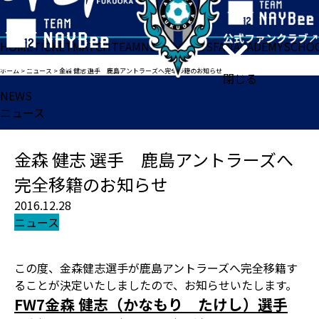
HOME
TICKET
MATCH
TEAM
NEWS
GOODS
FAN
ACADEMY
SCHO
ホーム
>
ニュース
>
金森 健志 選手 鹿島アントラーズへ完全移籍のお知らせ
閉じる
NEWS
ニュース
金森 健志 選手 鹿島アントラーズへ
完全移籍のお知らせ
2016.12.28
ニュース
この度、金森健志選手が鹿島アントラーズへ完全移籍す
ることが決定いたしましたので、お知らせいたします。
FW7金森 健志（かなもり たけし）選手