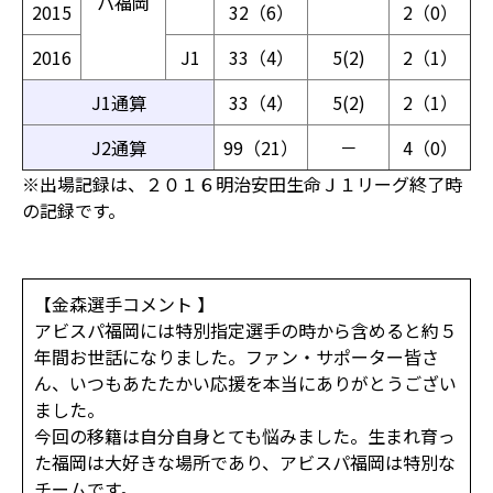
パ福岡
2015
32（6）
2（0）
2016
J1
33（4）
5(2)
2（1）
J1通算
33（4）
5(2)
2（1）
J2通算
99（21）
－
4（0）
※出場記録は、２０１６明治安田生命Ｊ１リーグ終了時
の記録です。
【金森選手コメント 】
アビスパ福岡には特別指定選手の時から含めると約５
年間お世話になりました。ファン・サポーター皆さ
ん、いつもあたたかい応援を本当にありがとうござい
ました。
今回の移籍は自分自身とても悩みました。生まれ育っ
た福岡は大好きな場所であり、アビスパ福岡は特別な
チームです。