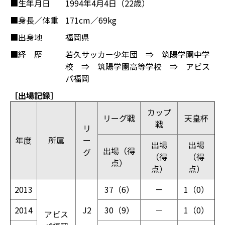
■生年月日
1994年4月4日（22歳）
■身長／体重
171cm／69kg
■出身地
福岡県
■経 歴
若久サッカー少年団 ⇒ 筑陽学園中学
校 ⇒ 筑陽学園高等学校 ⇒ アビス
パ福岡
［出場記録］
カップ
リーグ戦
天皇杯
戦
リ
年度
所属
ー
出場
出場
出場（得
グ
（得
（得
点）
点）
点）
2013
37（6）
－
1（0）
2014
J2
30（9）
－
1（0）
アビス