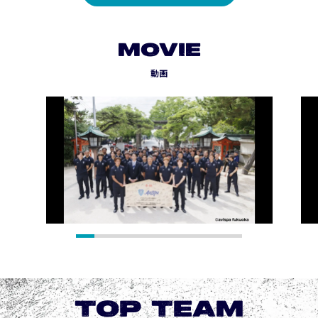
MOVIE
動画
TOP TEAM