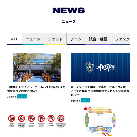
NEWS
ニュース
ALL
ニュース
チケット
チーム
試合・練習
ファンクラブ
【重要】トライアル チームバスお出迎え優先
ガーデンテラス福岡・アルカーサルアヴィオ・
観覧エリア設置について
アビスパ福岡 コラボ結婚式プレゼント企画のお
知らせ
ニュース
2026.08.06
ニュース
2026.08.06