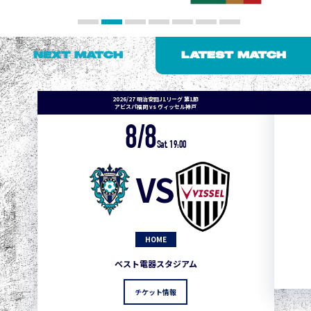
NEXT MATCH
LATEST MATCH
2026/27 明治安田J1リーグ 第1節
アビスパ福岡 vs ヴィッセル神戸
8/8
Sat. 19:00
VS
HOME
ベスト電器スタジアム
チケット情報