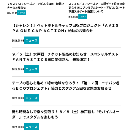
２０２６/２７シーズン アビスパ福岡 観戦マ
２０２６／２７シーズン 入場ゲート位置の変
ナーのお知らせ
更ならびに プレミアムシート・アビスパシート
専用入場ゲート設置について
ニュース
2026.08.06
ニュース
2026.08.06
【シャレン！】ペットボトルキャップ回収プロジェクト「ＡＶＩＳ
ＰＡ ＯＮＥ ＣＡＰ ＡＣＴＩＯＮ」始動のお知らせ
ニュース
2026.08.06
９／５（土）水戸戦 チケット販売のお知らせ スペシャルゲスト
ＦＡＮＴＡＳＴＩＣＳ瀬口黎弥さん 来場決定！！
ニュース
2026.08.06
テープの巻心を集めて緑の地球を守ろう！ 「第１７回 ニチバン巻
心ＥＣＯプロジェクト」協力とスタジアム回収実施のお知らせ
ニュース
2026.08.06
待ち時間なしで楽々受取り！ ８／８（土）神戸戦も「モバイルオー
ダー」でスタグルを楽しもう！
ニュース
2026.08.06