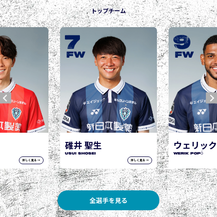
トップチーム
9
10
城後 寿
JOGO Hisashi
FW
FW
ウェリック ポポ
WERIK POPÓ
詳しく見る →
詳しく見る →
全選手を見る