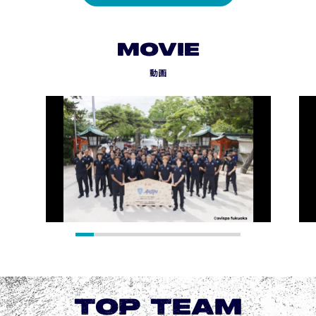
MOVIE
動画
TOP TEAM