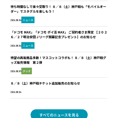
待ち時間なしで楽々受取り！ ８／８（土）神戸戦も「モバイルオー
ダー」でスタグルを楽しもう！
ニュース
2026.08.06
「ドコモ MAX」「ドコモ ポイ活 MAX」 ご契約者さま限定 【２０２
６／２７明治安田Ｊリーグ開幕記念プレゼント】のお知らせ
ニュース
2026.08.06
待望の再販商品多数！マスコットコラボも！ ８／８（土）神戸戦グ
ッズ販売情報 第２弾
グッズ
2026.08.05
８／８（土）神戸戦チケット追加販売のお知らせ
未分類
2026.08.04
すべてのニュースを見る