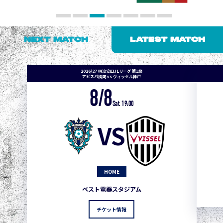
NEXT MATCH
LATEST MATCH
2026/27 明治安田J1リーグ 第1節
アビスパ福岡 vs ヴィッセル神戸
8/8
Sat. 19:00
VS
HOME
ベスト電器スタジアム
チケット情報