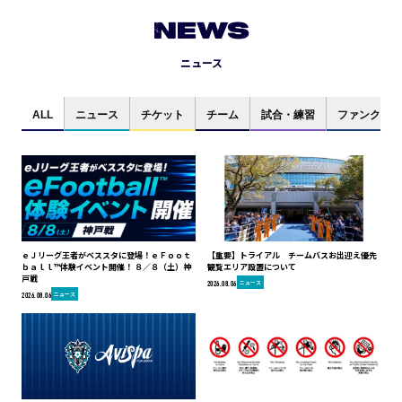
NEWS
ニュース
ALL
ニュース
チケット
チーム
試合・練習
ファンクラブ
ｅＪリーグ王者がベススタに登場！ｅＦｏｏｔ
【重要】トライアル チームバスお出迎え優先
ｂａｌｌ™体験イベント開催！ ８／８（土）神
観覧エリア設置について
戸戦
ニュース
2026.08.06
ニュース
2026.08.06