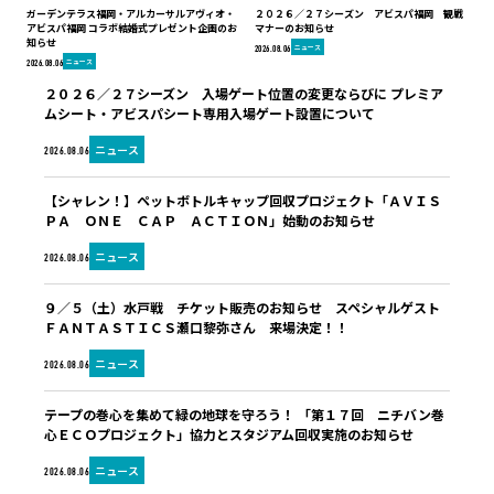
ガーデンテラス福岡・アルカーサルアヴィオ・
２０２６／２７シーズン アビスパ福岡 観戦
アビスパ福岡 コラボ結婚式プレゼント企画のお
マナーのお知らせ
知らせ
ニュース
2026.08.06
ニュース
2026.08.06
２０２６／２７シーズン 入場ゲート位置の変更ならびに プレミア
ムシート・アビスパシート専用入場ゲート設置について
ニュース
2026.08.06
【シャレン！】ペットボトルキャップ回収プロジェクト「ＡＶＩＳ
ＰＡ ＯＮＥ ＣＡＰ ＡＣＴＩＯＮ」始動のお知らせ
ニュース
2026.08.06
９／５（土）水戸戦 チケット販売のお知らせ スペシャルゲスト
ＦＡＮＴＡＳＴＩＣＳ瀬口黎弥さん 来場決定！！
ニュース
2026.08.06
テープの巻心を集めて緑の地球を守ろう！ 「第１７回 ニチバン巻
心ＥＣＯプロジェクト」協力とスタジアム回収実施のお知らせ
ニュース
2026.08.06