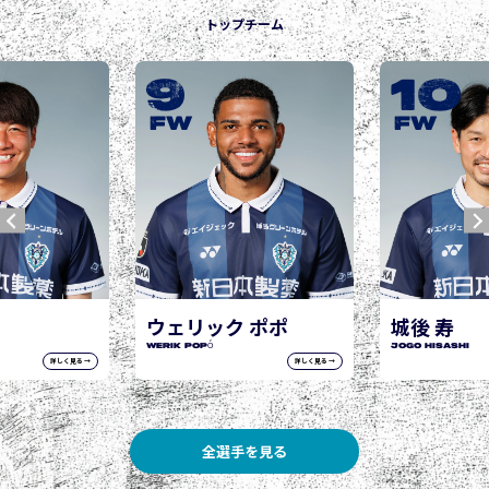
トップチーム
9
10
FW
FW
ウェリック ポポ
城後 寿
WERIK POPÓ
JOGO Hisashi
詳しく見る →
詳しく見る →
全選手を見る