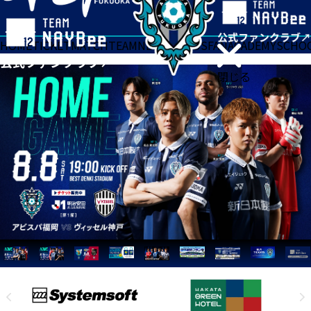
HOME
TICKET
MATCH
TEAM
NEWS
GOODS
FAN
ACADEMY
SCHO
閉じる