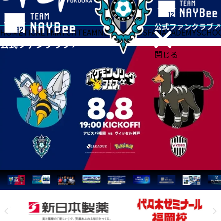
HOME
TICKET
MATCH
TEAM
NEWS
GOODS
FAN
ACADEMY
SCHO
閉じる