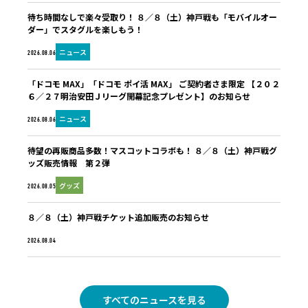
待ち時間なしで楽々受取り！ ８／８（土）神戸戦も「モバイルオー
ダー」でスタグルを楽しもう！
ニュース
2026.08.06
「ドコモ MAX」「ドコモ ポイ活 MAX」 ご契約者さま限定 【２０２
６／２７明治安田Ｊリーグ開幕記念プレゼント】のお知らせ
ニュース
2026.08.06
待望の再販商品多数！マスコットコラボも！ ８／８（土）神戸戦グ
ッズ販売情報 第２弾
グッズ
2026.08.05
８／８（土）神戸戦チケット追加販売のお知らせ
未分類
2026.08.04
すべてのニュースを見る