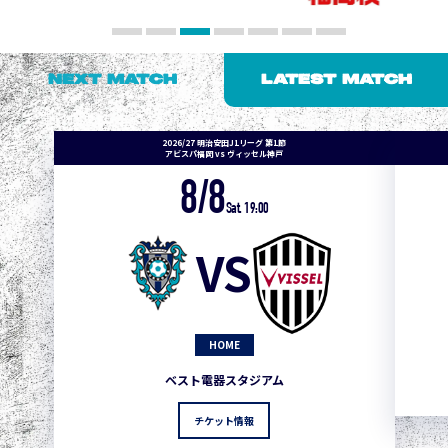
NEXT MATCH
LATEST MATCH
2026/27 明治安田J1リーグ 第1節
アビスパ福岡 vs ヴィッセル神戸
8/8
Sat. 19:00
VS
HOME
ベスト電器スタジアム
チケット情報