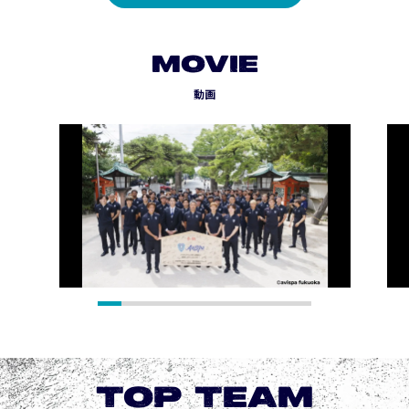
MOVIE
動画
TOP TEAM