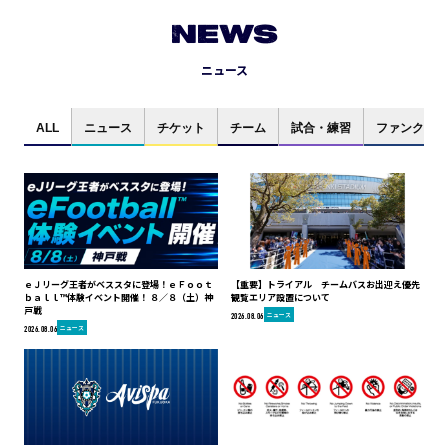
NEWS
ニュース
ALL
ニュース
チケット
チーム
試合・練習
ファンクラブ
ｅＪリーグ王者がベススタに登場！ｅＦｏｏｔ
【重要】トライアル チームバスお出迎え優先
ｂａｌｌ™体験イベント開催！ ８／８（土）神
観覧エリア設置について
戸戦
ニュース
2026.08.06
ニュース
2026.08.06