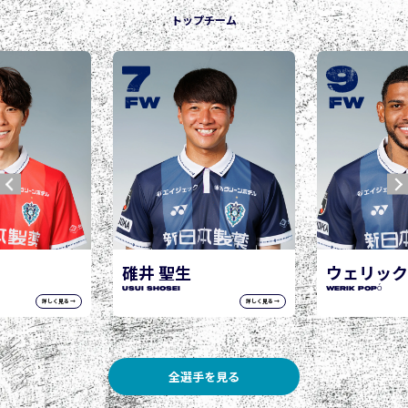
トップチーム
9
10
城後 寿
JOGO Hisashi
FW
FW
ウェリック ポポ
WERIK POPÓ
詳しく見る →
詳しく見る →
全選手を見る