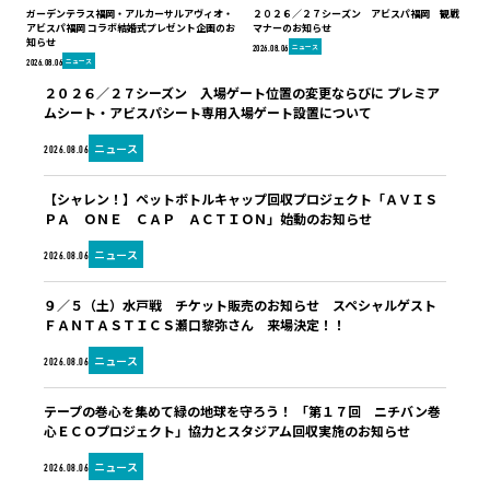
ガーデンテラス福岡・アルカーサルアヴィオ・
２０２６／２７シーズン アビスパ福岡 観戦
アビスパ福岡 コラボ結婚式プレゼント企画のお
マナーのお知らせ
知らせ
ニュース
2026.08.06
ニュース
2026.08.06
２０２６／２７シーズン 入場ゲート位置の変更ならびに プレミア
ムシート・アビスパシート専用入場ゲート設置について
ニュース
2026.08.06
【シャレン！】ペットボトルキャップ回収プロジェクト「ＡＶＩＳ
ＰＡ ＯＮＥ ＣＡＰ ＡＣＴＩＯＮ」始動のお知らせ
ニュース
2026.08.06
９／５（土）水戸戦 チケット販売のお知らせ スペシャルゲスト
ＦＡＮＴＡＳＴＩＣＳ瀬口黎弥さん 来場決定！！
ニュース
2026.08.06
テープの巻心を集めて緑の地球を守ろう！ 「第１７回 ニチバン巻
心ＥＣＯプロジェクト」協力とスタジアム回収実施のお知らせ
ニュース
2026.08.06