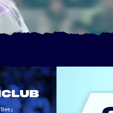
NCLUB
Bee」