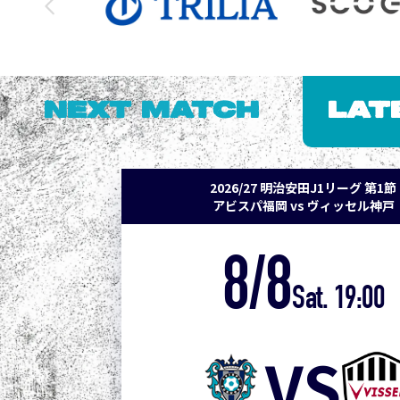
NEXT MATCH
LAT
2026/27 明治安田J1リーグ 第1節
アビスパ福岡 vs ヴィッセル神戸
8/8
Sat. 19:00
VS