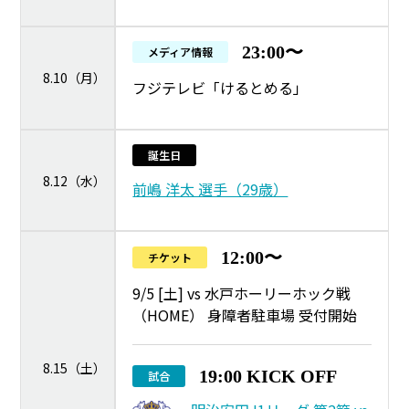
23:00〜
メディア情報
8.10（月）
フジテレビ「けるとめる」
誕生日
8.12（水）
前嶋 洋太 選手（29歳）
12:00〜
チケット
9/5 [土] vs 水戸ホーリーホック戦
（HOME） 身障者駐車場 受付開始
8.15（土）
19:00 KICK OFF
試合