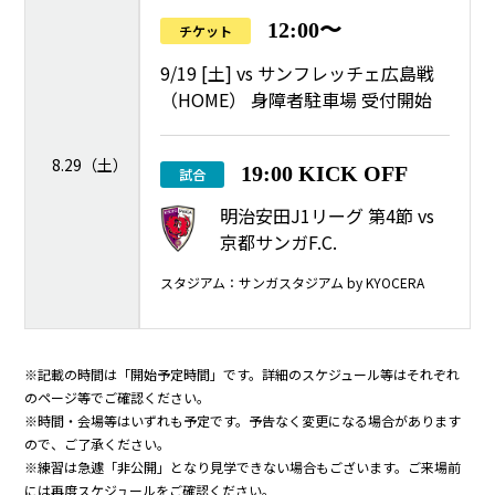
12:00〜
チケット
9/19 [土] vs サンフレッチェ広島戦
（HOME） 身障者駐車場 受付開始
8.29（土）
19:00 KICK OFF
試合
明治安田J1リーグ 第4節 vs
京都サンガF.C.
スタジアム：サンガスタジアム by KYOCERA
※記載の時間は「開始予定時間」です。詳細のスケジュール等はそれぞれ
のページ等でご確認ください。
※時間・会場等はいずれも予定です。予告なく変更になる場合があります
ので、ご了承ください。
※練習は急遽「非公開」となり見学できない場合もございます。ご来場前
には再度スケジュールをご確認ください。