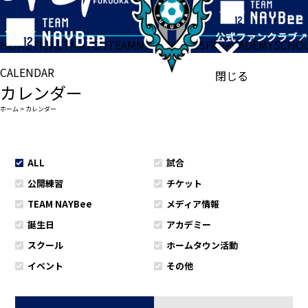
HOME
TICKET
MATCH
TEAM
NEWS
GOODS
FAN
ACADEMY
SCHO
CALENDAR
閉じる
カレンダー
ホーム
>
カレンダー
ALL
試合
公開練習
チケット
TEAM NAYBee
メディア情報
誕生日
アカデミー
スクール
ホームタウン活動
イベント
その他