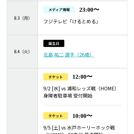
23:00〜
メディア情報
8.3（月）
フジテレビ「けるとめる」
誕生日
8.4（火）
北島 祐二 選手（26歳）
12:00〜
チケット
9/2 [水] vs 浦和レッズ戦（HOME）
身障者駐車場 受付開始
10:00〜
チケット
9/5 [土] vs 水戸ホーリーホック戦