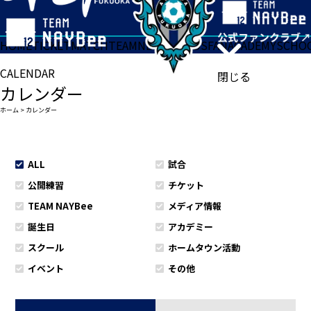
HOME
TICKET
MATCH
TEAM
NEWS
GOODS
FAN
ACADEMY
SCHO
CALENDAR
閉じる
カレンダー
ホーム
>
カレンダー
ALL
試合
公開練習
チケット
TEAM NAYBee
メディア情報
誕生日
アカデミー
スクール
ホームタウン活動
イベント
その他