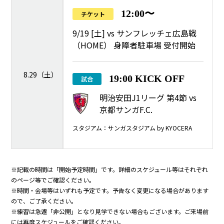
12:00〜
チケット
9/19 [土] vs サンフレッチェ広島戦
（HOME） 身障者駐車場 受付開始
8.29（土）
19:00 KICK OFF
試合
明治安田J1リーグ 第4節 vs
京都サンガF.C.
スタジアム：サンガスタジアム by KYOCERA
※記載の時間は「開始予定時間」です。詳細のスケジュール等はそれぞれ
のページ等でご確認ください。
※時間・会場等はいずれも予定です。予告なく変更になる場合があります
ので、ご了承ください。
※練習は急遽「非公開」となり見学できない場合もございます。ご来場前
には再度スケジュールをご確認ください。