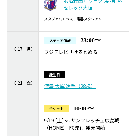
明治安田J1リーグ 第2節 vs
セレッソ大阪
スタジアム：ベスト電器スタジアム
23:00〜
メディア情報
8.17（月）
フジテレビ「けるとめる」
誕生日
8.21（金）
深澤 大輝 選手（28歳）
10:00〜
チケット
9/19 [土] vs サンフレッチェ広島戦
（HOME） FC先行 発売開始