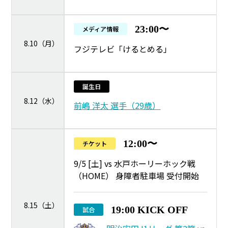
23:00〜
メディア情報
8.10（月）
フジテレビ「けるとめる」
誕生日
8.12（水）
前嶋 洋太 選手（29歳）
12:00〜
チケット
9/5 [土] vs 水戸ホーリーホック戦
（HOME） 身障者駐車場 受付開始
8.15（土）
19:00 KICK OFF
試合