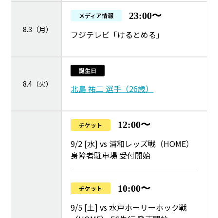
23:00〜
メディア情報
8.3（月）
フジテレビ「けるとめる」
誕生日
8.4（火）
北島 祐二 選手（26歳）
12:00〜
チケット
9/2 [水] vs 浦和レッズ戦（HOME）
身障者駐車場 受付開始
10:00〜
チケット
9/5 [土] vs 水戸ホーリーホック戦