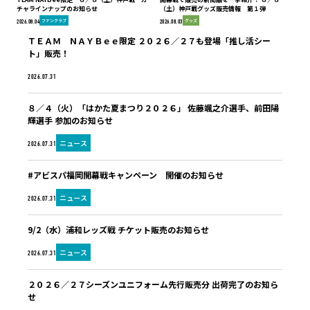
チャラインナップのお知らせ
（土）神戸戦グッズ販売情報 第１弾
ファンクラブ
グッズ
2026.08.04
2026.08.03
ＴＥＡＭ ＮＡＹＢｅｅ限定 ２０２６／２７も登場「推し活シー
ト」販売！
ファンクラブ
2026.07.31
８／４（火）「はかた夏まつり２０２６」 佐藤颯之介選手、前田陽
輝選手 参加のお知らせ
ニュース
2026.07.31
#アビスパ福岡開幕戦キャンペーン 開催のお知らせ
ニュース
2026.07.31
9/2（水）浦和レッズ戦 チケット販売のお知らせ
ニュース
2026.07.31
２０２６／２７シーズンユニフォーム先行販売分 出荷完了のお知ら
せ