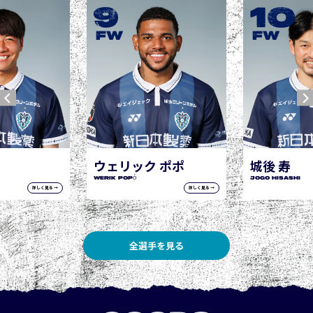
9
10
FW
FW
ウェリック ポポ
城後 寿
WERIK POPÓ
JOGO Hisashi
詳しく見る →
詳しく見る →
全選手を見る