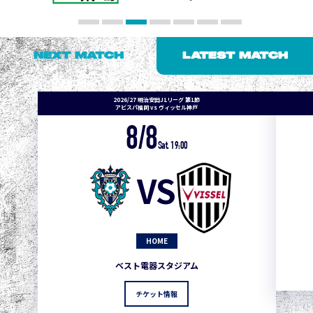
NEXT MATCH
LATEST MATCH
2026/27 明治安田J1リーグ 第1節
アビスパ福岡 vs ヴィッセル神戸
8/8
Sat. 19:00
VS
HOME
ベスト電器スタジアム
チケット情報