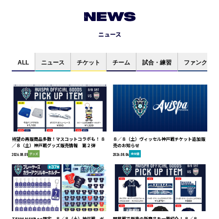
NEWS
ニュース
ALL
ニュース
チケット
チーム
試合・練習
ファンクラブ
待望の再販商品多数！マスコットコラボも！ ８
８／８（土）ヴィッセル神戸戦チケット追加販
／８（土）神戸戦グッズ販売情報 第２弾
売のお知らせ
グッズ
未分類
2026.08.05
2026.08.04
TEAM NAYBee限定 ８／８（土）神戸戦 ガ
開幕戦で販売の新商品を一挙紹介！ ８／８