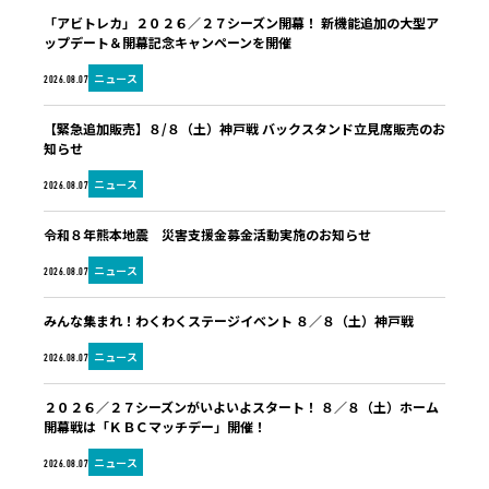
「アビトレカ」２０２６／２７シーズン開幕！ 新機能追加の大型ア
ップデート＆開幕記念キャンペーンを開催
ニュース
2026.08.07
【緊急追加販売】８/８（土）神戸戦 バックスタンド立見席販売のお
知らせ
ニュース
2026.08.07
令和８年熊本地震 災害支援金募金活動実施のお知らせ
ニュース
2026.08.07
みんな集まれ！わくわくステージイベント ８／８（土）神戸戦
ニュース
2026.08.07
２０２６／２７シーズンがいよいよスタート！ ８／８（土）ホーム
開幕戦は「ＫＢＣマッチデー」開催！
ニュース
2026.08.07