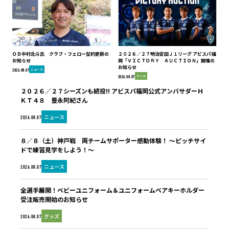
ＯＢ中村北斗氏 クラブ・フェロー契約更新の
２０２６／２７明治安田Ｊ１リーグ アビスパ福
お知らせ
岡「ＶＩＣＴＯＲＹ ＡＵＣＴＩＯＮ」開催の
お知らせ
ニュース
2026.08.07
グッズ
2026.08.07
２０２６／２７シーズンも続投!! アビスパ福岡公式アンバサダーＨ
ＫＴ４８ 豊永阿紀さん
ニュース
2026.08.07
８／８（土）神戸戦 両チームサポーター感動体験！ ～ピッチサイ
ドで練習見学をしよう！～
ニュース
2026.08.07
全選手展開！ベビーユニフォーム＆ユニフォームベアキーホルダー
受注販売開始のお知らせ
グッズ
2026.08.07