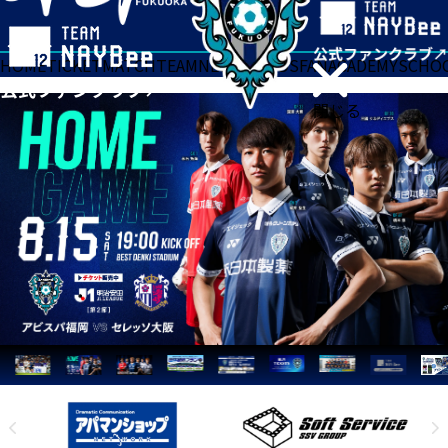
HOME
TICKET
MATCH
TEAM
NEWS
GOODS
FAN
ACADEMY
SCHO
閉じる