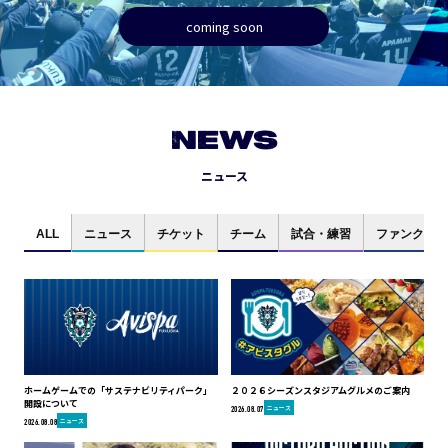
coming soon
NEWS
ニュース
ALL
ニュース
チケット
チーム
試合・練習
ファンクラブ
ホームゲームでの「サステナビリティパーク」
２０２６シーズンスタジアムグルメのご案内
開設について
ニュース
2026.08.07
ニュース
2026.08.08