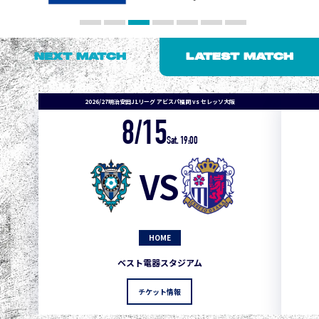
NEXT MATCH
LATEST MATCH
2026/27明治安田J1リーグ アビスパ福岡 vs セレッソ大阪
8/15
Sat. 19:00
VS
HOME
1
3
1
0
0
4
町田
ベスト電器スタジアム
2
3
1
0
0
3
広島
チケット情報
3
3
1
0
0
1
鹿島