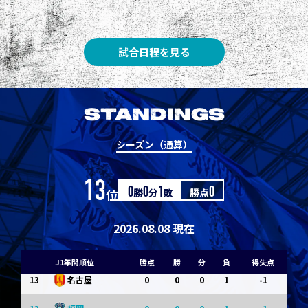
3
3
1
0
0
1
Ｇ大阪
5
3
1
0
0
1
柏
試合日程を見る
5
3
1
0
0
1
Ｃ大阪
7
3
1
0
0
1
清水
STANDINGS
7
3
1
0
0
1
神戸
シーズン（通算）
9
0
0
0
1
-1
浦和
13
位
0
勝
0
分
1
敗
勝点
0
9
0
0
0
1
-1
横浜FM
11
0
0
0
1
-1
水戸
2026.08.08 現在
11
0
0
0
1
-1
岡山
J1年間順位
勝点
勝
分
負
得失点
13
0
0
0
1
-1
名古屋