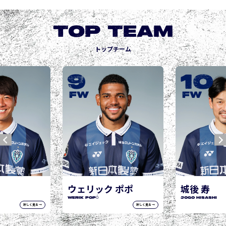
TOP TEAM
トップチーム
10
13
FW
FW
 ポポ
城後 寿
師岡 柊生
JOGO Hisashi
MOROOKA Shu
詳しく見る →
詳しく見る →