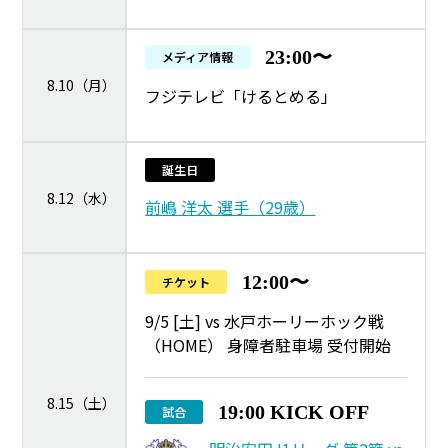
23:00〜
メディア情報
8.10（月）
フジテレビ「けるとめる」
誕生日
8.12（水）
前嶋 洋太 選手（29歳）
12:00〜
チケット
9/5 [土] vs 水戸ホーリーホック戦
（HOME） 身障者駐車場 受付開始
8.15（土）
19:00 KICK OFF
試合