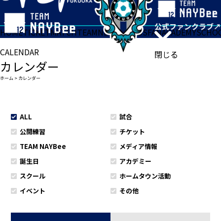
HOME
TICKET
MATCH
TEAM
NEWS
GOODS
FAN
ACADEMY
SCHO
CALENDAR
閉じる
カレンダー
ホーム
>
カレンダー
ALL
試合
公開練習
チケット
TEAM NAYBee
メディア情報
誕生日
アカデミー
スクール
ホームタウン活動
イベント
その他