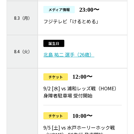
23:00〜
メディア情報
8.3（月）
フジテレビ「けるとめる」
誕生日
8.4（火）
北島 祐二 選手（26歳）
12:00〜
チケット
9/2 [水] vs 浦和レッズ戦（HOME）
身障者駐車場 受付開始
10:00〜
チケット
9/5 [土] vs 水戸ホーリーホック戦