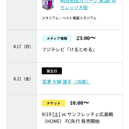
明治安田J1リーグ 第2節 vs
セレッソ大阪
スタジアム：ベスト電器スタジアム
23:00〜
メディア情報
8.17（月）
フジテレビ「けるとめる」
誕生日
8.21（金）
深澤 大輝 選手（28歳）
10:00〜
チケット
9/19 [土] vs サンフレッチェ広島戦
（HOME） FC先行 発売開始