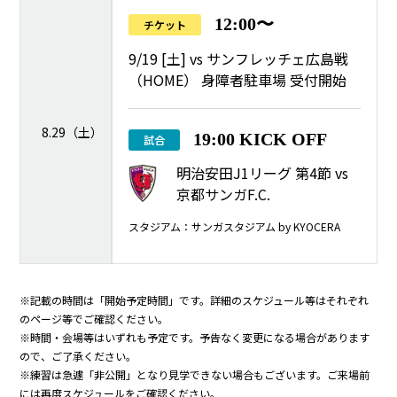
12:00〜
チケット
9/19 [土] vs サンフレッチェ広島戦
（HOME） 身障者駐車場 受付開始
8.29（土）
19:00 KICK OFF
試合
明治安田J1リーグ 第4節 vs
京都サンガF.C.
スタジアム：サンガスタジアム by KYOCERA
※記載の時間は「開始予定時間」です。詳細のスケジュール等はそれぞれ
のページ等でご確認ください。
※時間・会場等はいずれも予定です。予告なく変更になる場合があります
ので、ご了承ください。
※練習は急遽「非公開」となり見学できない場合もございます。ご来場前
には再度スケジュールをご確認ください。