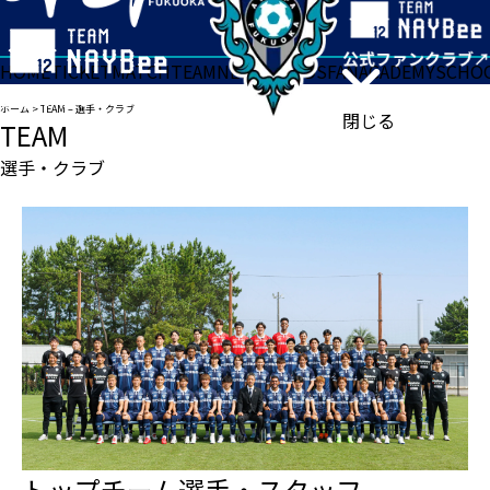
HOME
TICKET
MATCH
TEAM
NEWS
GOODS
FAN
ACADEMY
SCHO
ホーム
>
TEAM – 選手・クラブ
閉じる
TEAM
選手・クラブ
トップチーム選手・スタッフ