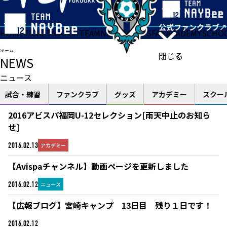
HOME
TICKET
MATCH
TEAM
NEWS
GOODS
FAN
ACADEMY
SCHO
ホーム
閉じる
NEWS
ニュース
試合・練習
ファンクラブ
グッズ
アカデミー
スクー
2016アビスパ福岡U-12セレクション[雨天中止のお知ら
せ]
アカデミー
2016.02.13
【Avispaチャンネル】動画ページを更新しました
ニュース
2016.02.12
【広報ブログ】宮崎キャンプ 13日目 残り１日です！
ブログ
2016.02.12