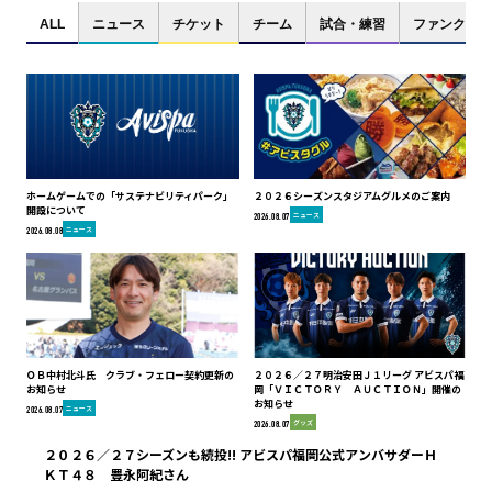
ALL
ニュース
チケット
チーム
試合・練習
ファンクラブ
ホームゲームでの「サステナビリティパーク」
２０２６シーズンスタジアムグルメのご案内
開設について
ニュース
2026.08.07
ニュース
2026.08.08
ＯＢ中村北斗氏 クラブ・フェロー契約更新の
２０２６／２７明治安田Ｊ１リーグ アビスパ福
お知らせ
岡「ＶＩＣＴＯＲＹ ＡＵＣＴＩＯＮ」開催の
お知らせ
ニュース
2026.08.07
グッズ
2026.08.07
２０２６／２７シーズンも続投!! アビスパ福岡公式アンバサダーＨ
ＫＴ４８ 豊永阿紀さん