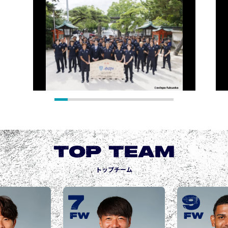
TOP TEAM
トップチーム
9
10
城後 寿
JOGO Hisashi
FW
FW