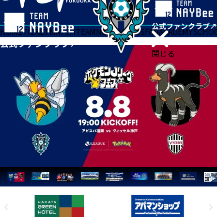
HOME
TICKET
MATCH
TEAM
NEWS
GOODS
FAN
ACADEMY
SCHO
閉じる