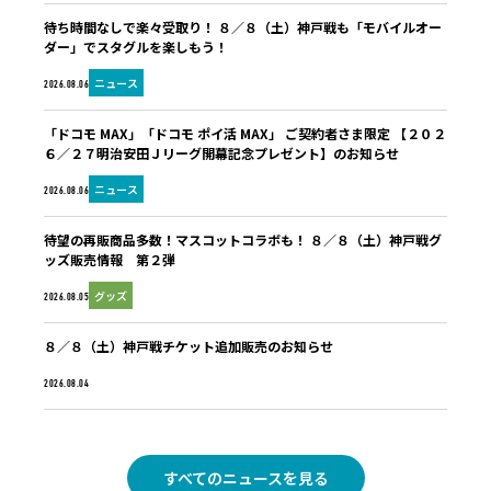
待ち時間なしで楽々受取り！ ８／８（土）神戸戦も「モバイルオー
ダー」でスタグルを楽しもう！
ニュース
2026.08.06
「ドコモ MAX」「ドコモ ポイ活 MAX」 ご契約者さま限定 【２０２
６／２７明治安田Ｊリーグ開幕記念プレゼント】のお知らせ
ニュース
2026.08.06
待望の再販商品多数！マスコットコラボも！ ８／８（土）神戸戦グ
ッズ販売情報 第２弾
グッズ
2026.08.05
８／８（土）神戸戦チケット追加販売のお知らせ
未分類
2026.08.04
すべてのニュースを見る