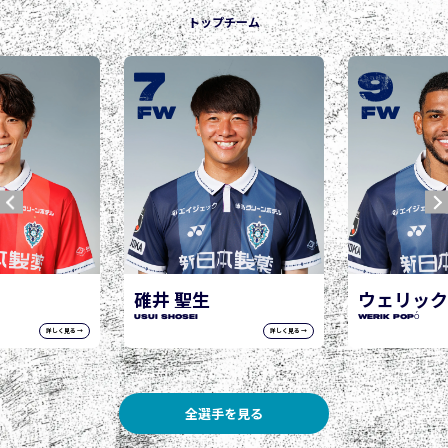
トップチーム
9
10
城後 寿
JOGO Hisashi
FW
FW
ウェリック ポポ
WERIK POPÓ
詳しく見る →
詳しく見る →
全選手を見る