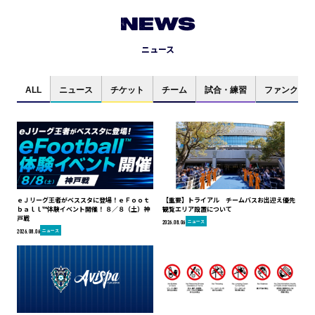
NEWS
ニュース
ALL
ニュース
チケット
チーム
試合・練習
ファンクラブ
ｅＪリーグ王者がベススタに登場！ｅＦｏｏｔ
【重要】トライアル チームバスお出迎え優先
ｂａｌｌ™体験イベント開催！ ８／８（土）神
観覧エリア設置について
戸戦
ニュース
2026.08.06
ニュース
2026.08.06