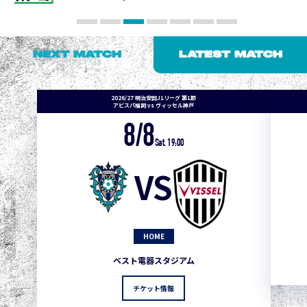
NEXT MATCH
LATEST MATCH
2026/27 明治安田J1リーグ 第1節
アビスパ福岡 vs ヴィッセル神戸
8/8
Sat. 19:00
VS
HOME
ベスト電器スタジアム
チケット情報