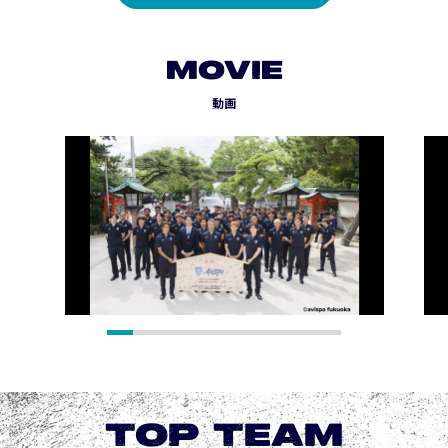
MOVIE
動画
TOP TEAM