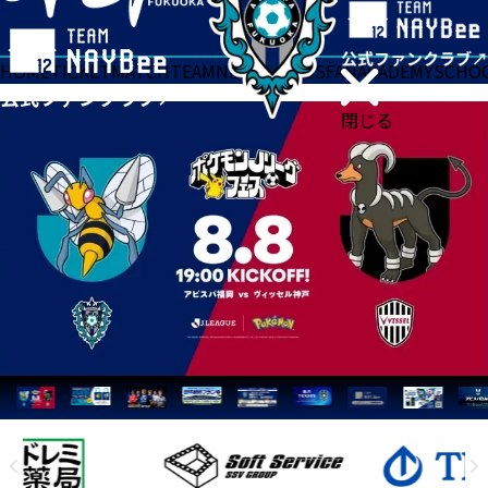
HOME
TICKET
MATCH
TEAM
NEWS
GOODS
FAN
ACADEMY
SCHO
閉じる