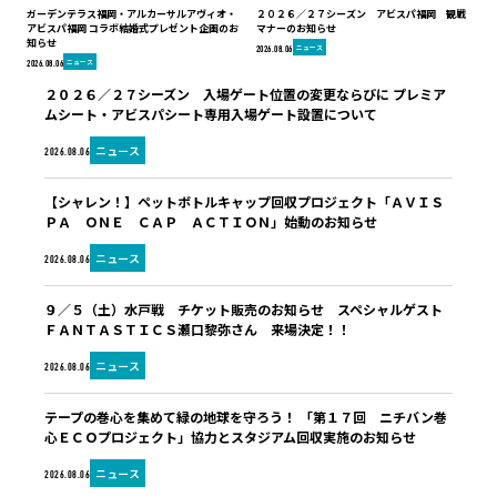
ガーデンテラス福岡・アルカーサルアヴィオ・
２０２６／２７シーズン アビスパ福岡 観戦
アビスパ福岡 コラボ結婚式プレゼント企画のお
マナーのお知らせ
知らせ
ニュース
2026.08.06
ニュース
2026.08.06
２０２６／２７シーズン 入場ゲート位置の変更ならびに プレミア
ムシート・アビスパシート専用入場ゲート設置について
ニュース
2026.08.06
【シャレン！】ペットボトルキャップ回収プロジェクト「ＡＶＩＳ
ＰＡ ＯＮＥ ＣＡＰ ＡＣＴＩＯＮ」始動のお知らせ
ニュース
2026.08.06
９／５（土）水戸戦 チケット販売のお知らせ スペシャルゲスト
ＦＡＮＴＡＳＴＩＣＳ瀬口黎弥さん 来場決定！！
ニュース
2026.08.06
テープの巻心を集めて緑の地球を守ろう！ 「第１７回 ニチバン巻
心ＥＣＯプロジェクト」協力とスタジアム回収実施のお知らせ
ニュース
2026.08.06