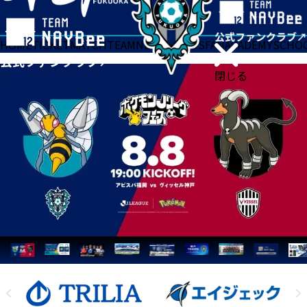
HOME
TICKET
MATCH
TEAM
NEWS
GOODS
FAN
ACADEMY
SCHO
閉じる