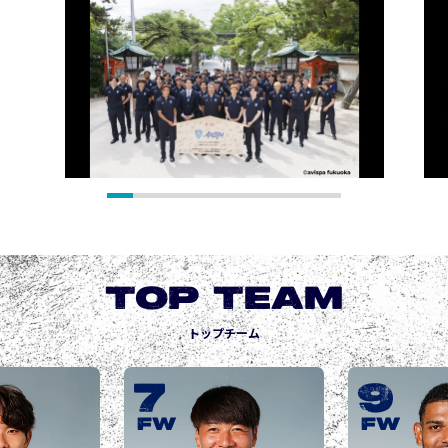
TOP TEAM
トップチーム
9
10
城後 寿
JOGO Hisashi
FW
FW