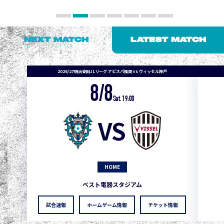
NEXT MATCH
LATEST MATCH
2026/27明治安田J1リーグ アビスパ福岡 vs ヴィッセル神戸
8/8
Sat. 19:00
VS
HOME
ベスト電器スタジアム
試合速報
ホームゲーム情報
チケット情報