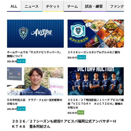
ALL
ニュース
チケット
チーム
試合・練習
ファンクラブ
ホームゲームでの「サステナビリティパーク」
２０２６シーズンスタジアムグルメのご案内
開設について
ニュース
2026.08.07
ニュース
2026.08.08
ＯＢ中村北斗氏 クラブ・フェロー契約更新の
２０２６／２７明治安田Ｊ１リーグ アビスパ福
お知らせ
岡「ＶＩＣＴＯＲＹ ＡＵＣＴＩＯＮ」開催の
お知らせ
ニュース
2026.08.07
グッズ
2026.08.07
２０２６／２７シーズンも続投!! アビスパ福岡公式アンバサダーＨ
ＫＴ４８ 豊永阿紀さん