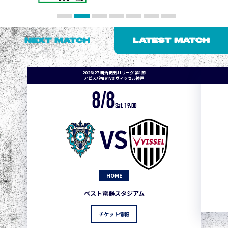
NEXT MATCH
LATEST MATCH
2026/27 明治安田J1リーグ 第1節
アビスパ福岡 vs ヴィッセル神戸
8/8
Sat. 19:00
VS
HOME
ベスト電器スタジアム
チケット情報