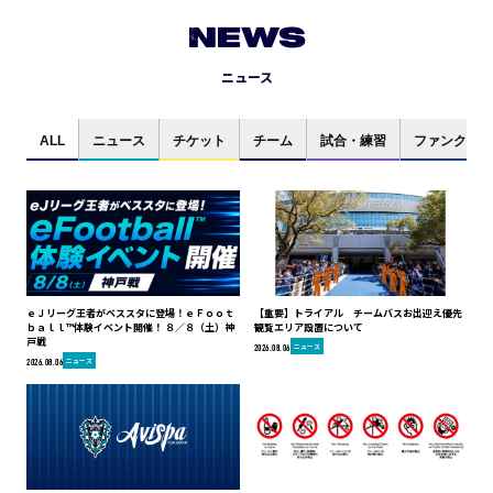
NEWS
ニュース
ALL
ニュース
チケット
チーム
試合・練習
ファンクラブ
ｅＪリーグ王者がベススタに登場！ｅＦｏｏｔ
【重要】トライアル チームバスお出迎え優先
ｂａｌｌ™体験イベント開催！ ８／８（土）神
観覧エリア設置について
戸戦
ニュース
2026.08.06
ニュース
2026.08.06