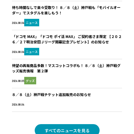
待ち時間なしで楽々受取り！ ８／８（土）神戸戦も「モバイルオー
ダー」でスタグルを楽しもう！
ニュース
2026.08.06
「ドコモ MAX」「ドコモ ポイ活 MAX」 ご契約者さま限定 【２０２
６／２７明治安田Ｊリーグ開幕記念プレゼント】のお知らせ
ニュース
2026.08.06
待望の再販商品多数！マスコットコラボも！ ８／８（土）神戸戦グ
ッズ販売情報 第２弾
グッズ
2026.08.05
８／８（土）神戸戦チケット追加販売のお知らせ
未分類
2026.08.04
すべてのニュースを見る