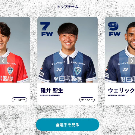
トップチーム
9
10
城後 寿
JOGO Hisashi
FW
FW
ウェリック ポポ
WERIK POPÓ
詳しく見る →
詳しく見る →
全選手を見る