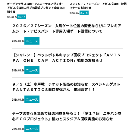
ガーデンテラス福岡・アルカーサルアヴィオ・
２０２６／２７シーズン アビスパ福岡 観戦
アビスパ福岡 コラボ結婚式プレゼント企画のお
マナーのお知らせ
知らせ
ニュース
2026.08.06
ニュース
2026.08.06
２０２６／２７シーズン 入場ゲート位置の変更ならびに プレミア
ムシート・アビスパシート専用入場ゲート設置について
ニュース
2026.08.06
【シャレン！】ペットボトルキャップ回収プロジェクト「ＡＶＩＳ
ＰＡ ＯＮＥ ＣＡＰ ＡＣＴＩＯＮ」始動のお知らせ
ニュース
2026.08.06
９／５（土）水戸戦 チケット販売のお知らせ スペシャルゲスト
ＦＡＮＴＡＳＴＩＣＳ瀬口黎弥さん 来場決定！！
ニュース
2026.08.06
テープの巻心を集めて緑の地球を守ろう！ 「第１７回 ニチバン巻
心ＥＣＯプロジェクト」協力とスタジアム回収実施のお知らせ
ニュース
2026.08.06