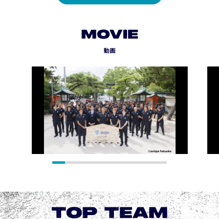
MOVIE
動画
TOP TEAM