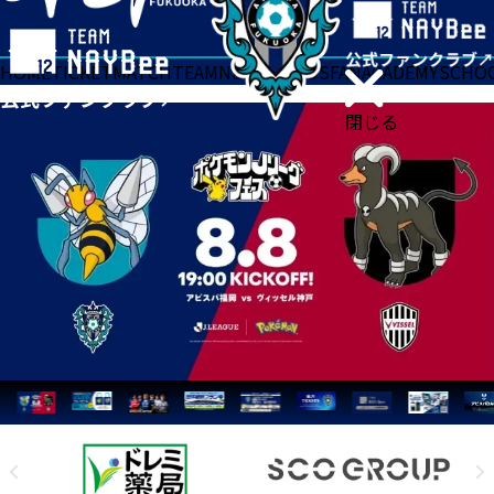
HOME
TICKET
MATCH
TEAM
NEWS
GOODS
FAN
ACADEMY
SCHO
閉じる