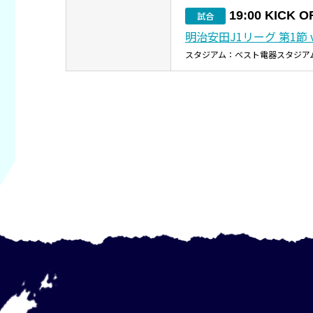
19:00 KICK O
試合
明治安田J1リーグ 第1節 
スタジアム：ベスト電器スタジア