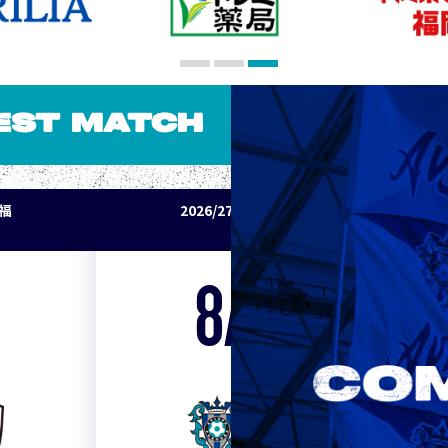
EST MATCH
パ福
2026/27明治安田J1リーグ アビスパ福
岡 vs セレッソ大阪
8/15
Sat. 19:00
VS