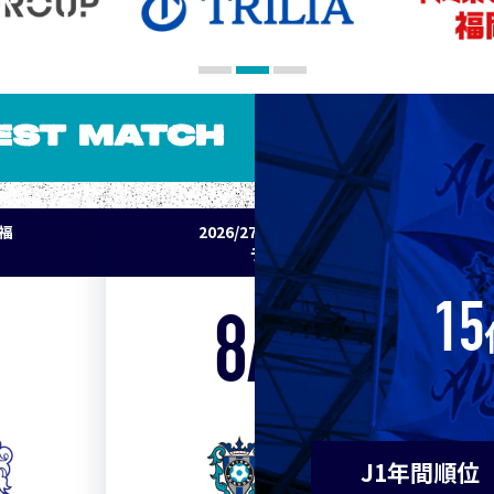
7
神戸
9
東京Ｖ
EST MATCH
9
川崎Ｆ
パ福
2026/27明治安田J1リーグ 鹿島アント
11
浦和
ラーズ vs アビスパ福岡
11
横浜F
15
8/22
Sat. 18:00
13
水戸
VS
13
岡山
J1年間順位