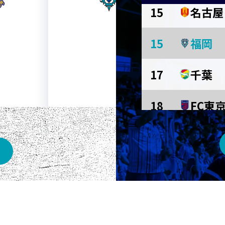
15
名古屋
AWAY
15
福岡
メルカリスタジアム
17
千葉
18
FC東
京都
長崎