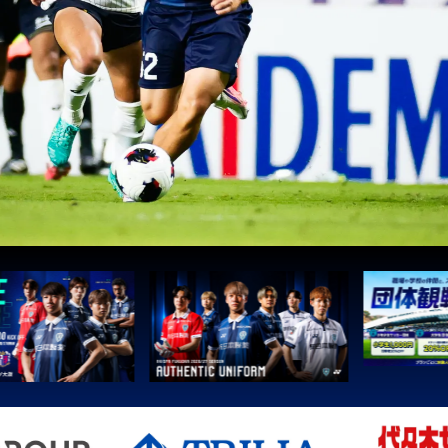
1
町田
2
広島
3
鹿島
3
Ｇ大阪
5
柏
5
Ｃ大阪
7
清水