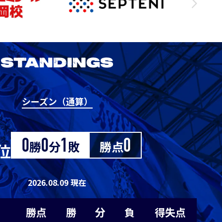
3
1
0
0
1
1
0
1
0
0
STANDINGS
1
0
1
0
0
シーズン（通算）
2026/27明治安田J1リーグ 京都サンガ
0
0
0
1
-1
F.C. vs アビスパ福岡
M
0
0
0
1
-1
0
勝
0
分
1
敗
勝点
0
位
8/29
Sat. 19:00
0
0
0
1
-1
2026.08.09 現在
VS
0
0
0
1
-1
勝点
勝
分
負
得失点