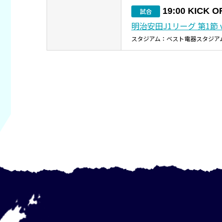
19:00 KICK O
試合
明治安田J1リーグ 第1節 
スタジアム：ベスト電器スタジア