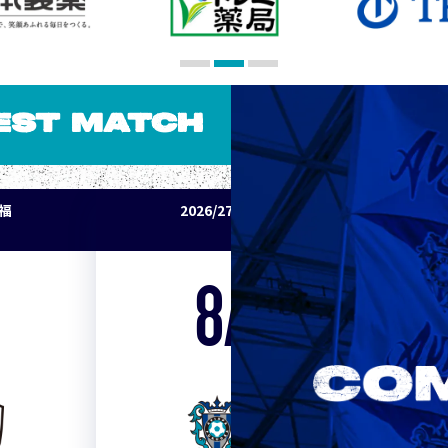
EST MATCH
パ福
2026/27明治安田J1リーグ アビスパ福
岡 vs セレッソ大阪
8/15
Sat. 19:00
VS