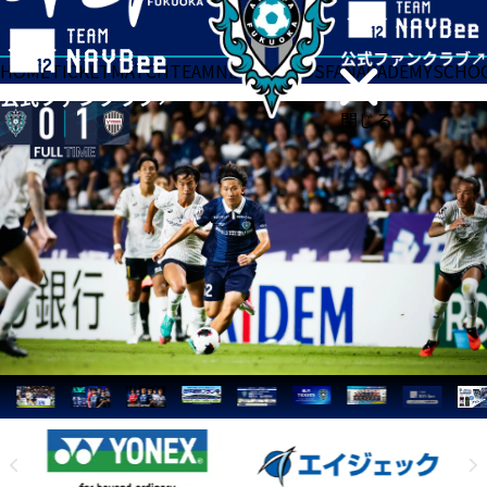
HOME
TICKET
MATCH
TEAM
NEWS
GOODS
FAN
ACADEMY
SCHO
閉じる