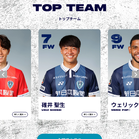
TOP TEAM
トップチーム
9
10
FW
FW
ウェリック ポポ
城後 寿
WERIK POPÓ
JOGO Hisashi
詳しく見る →
詳しく見る →