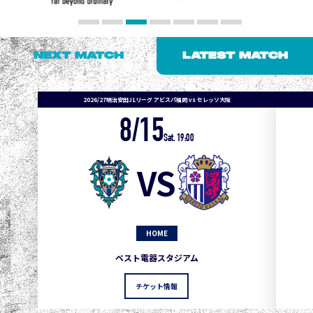
NEXT MATCH
LATEST MATCH
2026/27明治安田J1リーグ アビスパ福岡 vs セレッソ大阪
8/15
1
3
1
0
0
4
町田
Sat. 19:00
2
3
1
0
0
3
広島
VS
3
3
1
0
0
1
鹿島
3
3
1
0
0
1
Ｇ大阪
HOME
5
3
1
0
0
1
柏
ベスト電器スタジアム
5
3
1
0
0
1
Ｃ大阪
チケット情報
5
3
1
0
0
1
長崎