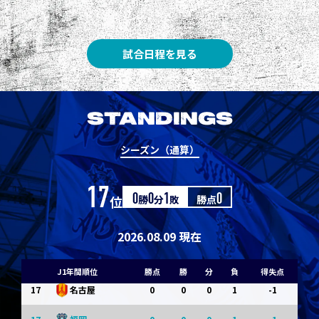
8
3
1
0
0
1
清水
8
3
1
0
0
1
神戸
試合日程を見る
10
1
0
1
0
0
東京Ｖ
10
1
0
1
0
0
川崎Ｆ
STANDINGS
12
0
0
0
1
-1
浦和
シーズン（通算）
12
0
0
0
1
-1
横浜FM
17
位
0
勝
0
分
1
敗
勝点
0
14
0
0
0
1
-1
水戸
14
0
0
0
1
-1
京都
2026.08.09 現在
14
0
0
0
1
-1
岡山
J1年間順位
勝点
勝
分
負
得失点
17
0
0
0
1
-1
名古屋