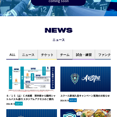
coming soon
NEWS
ニュース
ALL
ニュース
チケット
チーム
試合・練習
ファンクラブ
８／１５（土）Ｃ大阪戦 博多駅から臨時シャ
スクール新規入会キャンペーン実施のお知らせ
トルバスも運行 スタジアムアクセスのご案内
スクール
2026.08.10
ニュース
2026.08.10