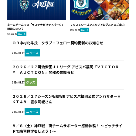
ホームゲームでの「サステナビリティパーク」
２０２６シーズンスタジアムグルメのご案内
開設について
ニュース
2026.08.07
ニュース
2026.08.08
ＯＢ中村北斗氏 クラブ・フェロー契約更新のお知らせ
ニュース
2026.08.07
２０２６／２７明治安田Ｊ１リーグ アビスパ福岡「ＶＩＣＴＯＲ
Ｙ ＡＵＣＴＩＯＮ」開催のお知らせ
グッズ
2026.08.07
２０２６／２７シーズンも続投!! アビスパ福岡公式アンバサダーＨ
ＫＴ４８ 豊永阿紀さん
ニュース
2026.08.07
８／８（土）神戸戦 両チームサポーター感動体験！ ～ピッチサイ
ドで練習見学をしよう！～