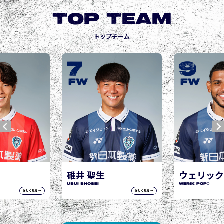
TOP TEAM
トップチーム
9
10
FW
FW
ウェリック ポポ
城後 寿
WERIK POPÓ
JOGO Hisashi
詳しく見る →
詳しく見る →