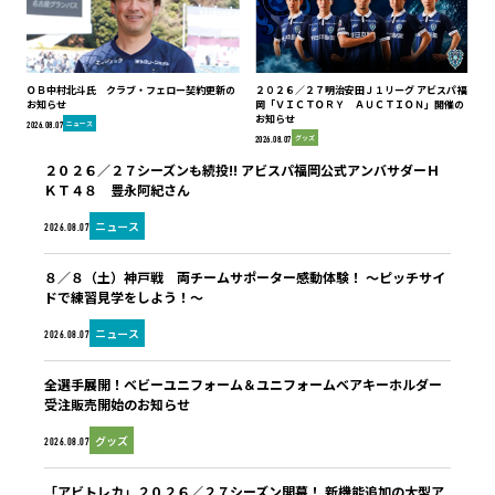
ＯＢ中村北斗氏 クラブ・フェロー契約更新の
２０２６／２７明治安田Ｊ１リーグ アビスパ福
お知らせ
岡「ＶＩＣＴＯＲＹ ＡＵＣＴＩＯＮ」開催の
お知らせ
ニュース
2026.08.07
グッズ
2026.08.07
２０２６／２７シーズンも続投!! アビスパ福岡公式アンバサダーＨ
ＫＴ４８ 豊永阿紀さん
ニュース
2026.08.07
８／８（土）神戸戦 両チームサポーター感動体験！ ～ピッチサイ
ドで練習見学をしよう！～
ニュース
2026.08.07
全選手展開！ベビーユニフォーム＆ユニフォームベアキーホルダー
受注販売開始のお知らせ
グッズ
2026.08.07
「アビトレカ」２０２６／２７シーズン開幕！ 新機能追加の大型ア