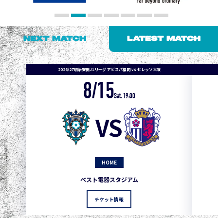
NEXT MATCH
LATEST MATCH
2026/27明治安田J1リーグ アビスパ福岡 vs セレッソ大阪
8/15
1
3
1
0
0
4
町田
Sat. 19:00
2
3
1
0
0
3
広島
VS
3
3
1
0
0
1
鹿島
3
3
1
0
0
1
Ｇ大阪
HOME
5
3
1
0
0
1
柏
ベスト電器スタジアム
5
3
1
0
0
1
Ｃ大阪
チケット情報
5
3
1
0
0
1
長崎