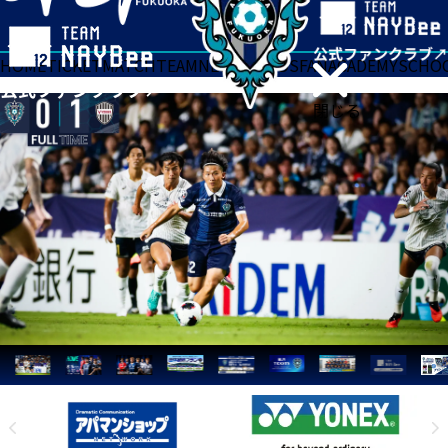
HOME
TICKET
MATCH
TEAM
NEWS
GOODS
FAN
ACADEMY
SCHO
閉じる