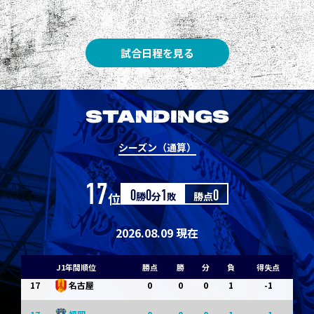
8
3
1
0
0
1
清水
8
3
1
0
0
1
神戸
試合日程を見る
10
1
0
1
0
0
東京Ｖ
10
1
0
1
0
0
川崎Ｆ
STANDINGS
12
0
0
0
1
-1
浦和
シーズン（通算）
12
0
0
0
1
-1
横浜FM
17
位
0
勝
0
分
1
敗
勝点
0
14
0
0
0
1
-1
水戸
14
0
0
0
1
-1
京都
2026.08.09 現在
14
0
0
0
1
-1
岡山
J1年間順位
勝点
勝
分
負
得失点
17
0
0
0
1
-1
名古屋