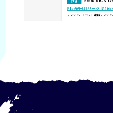
19:00 KICK O
試合
明治安田J1リーグ 第1節 
スタジアム：ベスト電器スタジア