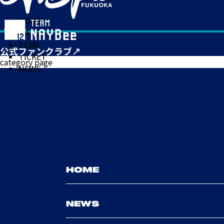
HOME
MATCH
TEAM
TICKET
category page
NEWS
HOME
NEWS