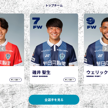
トップチーム
9
10
城後 寿
JOGO Hisashi
FW
FW
ウェリック ポポ
WERIK POPÓ
詳しく見る →
詳しく見る →
全選手を見る