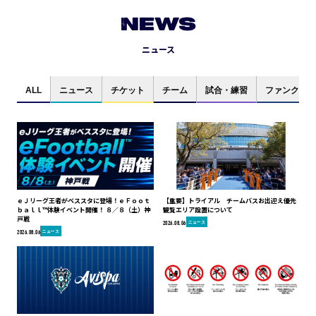
NEWS
ニュース
ALL
ニュース
チケット
チーム
試合・練習
ファンクラブ
ｅＪリーグ王者がベススタに登場！ｅＦｏｏｔ
【重要】トライアル チームバスお出迎え優先
ｂａｌｌ™体験イベント開催！ ８／８（土）神
観覧エリア設置について
戸戦
ニュース
2026.08.06
ニュース
2026.08.06