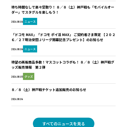
待ち時間なしで楽々受取り！ ８／８（土）神戸戦も「モバイルオー
ダー」でスタグルを楽しもう！
ニュース
2026.08.06
「ドコモ MAX」「ドコモ ポイ活 MAX」 ご契約者さま限定 【２０２
６／２７明治安田Ｊリーグ開幕記念プレゼント】のお知らせ
ニュース
2026.08.06
待望の再販商品多数！マスコットコラボも！ ８／８（土）神戸戦グ
ッズ販売情報 第２弾
グッズ
2026.08.05
８／８（土）神戸戦チケット追加販売のお知らせ
未分類
2026.08.04
すべてのニュースを見る