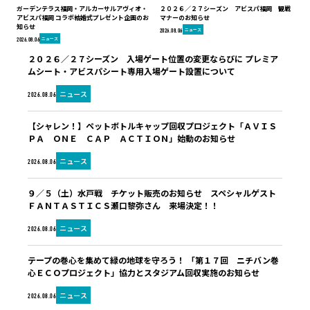
ガーデンテラス福岡・アルカーサルアヴィオ・
２０２６／２７シーズン アビスパ福岡 観戦
アビスパ福岡 コラボ結婚式プレゼント企画のお
マナーのお知らせ
知らせ
ニュース
2026.08.06
ニュース
2026.08.06
２０２６／２７シーズン 入場ゲート位置の変更ならびに プレミア
ムシート・アビスパシート専用入場ゲート設置について
ニュース
2026.08.06
【シャレン！】ペットボトルキャップ回収プロジェクト「ＡＶＩＳ
ＰＡ ＯＮＥ ＣＡＰ ＡＣＴＩＯＮ」始動のお知らせ
ニュース
2026.08.06
９／５（土）水戸戦 チケット販売のお知らせ スペシャルゲスト
ＦＡＮＴＡＳＴＩＣＳ瀬口黎弥さん 来場決定！！
ニュース
2026.08.06
テープの巻心を集めて緑の地球を守ろう！ 「第１７回 ニチバン巻
心ＥＣＯプロジェクト」協力とスタジアム回収実施のお知らせ
ニュース
2026.08.06