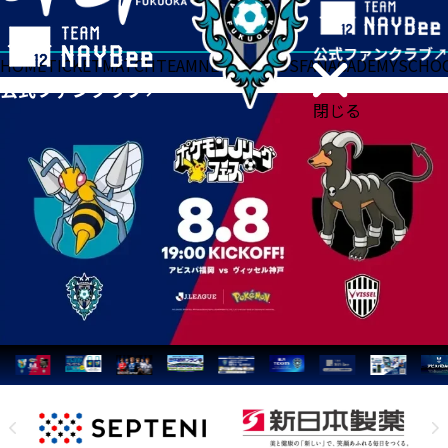
HOME
TICKET
MATCH
TEAM
NEWS
GOODS
FAN
ACADEMY
SCHO
閉じる