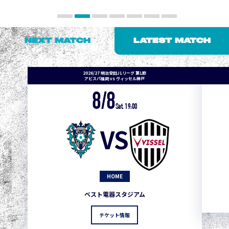
NEXT MATCH
LATEST MATCH
2026/27 明治安田J1リーグ 第1節
アビスパ福岡 vs ヴィッセル神戸
8/8
Sat. 19:00
VS
HOME
ベスト電器スタジアム
チケット情報