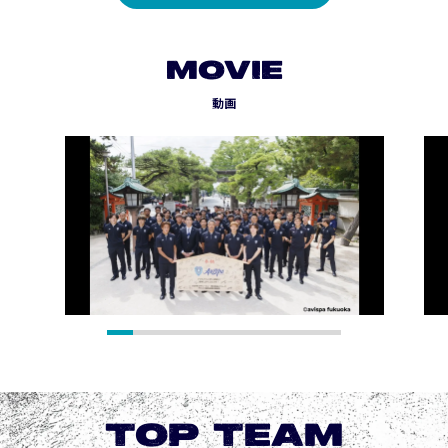
MOVIE
動画
TOP TEAM