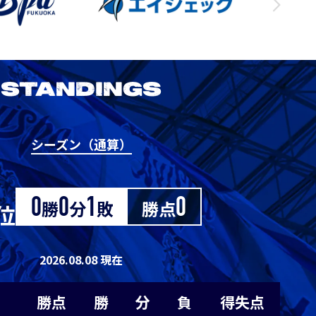
3
1
0
0
1
3
1
0
0
1
STANDINGS
3
1
0
0
1
シーズン（通算）
2026/27明治安田J1リーグ 鹿島アント
0
0
0
1
-1
ラーズ vs アビスパ福岡
M
0
0
0
1
-1
0
勝
0
分
1
敗
勝点
0
位
8/22
Sat. 18:00
0
0
0
1
-1
2026.08.08 現在
VS
0
0
0
1
-1
勝点
勝
分
負
得失点