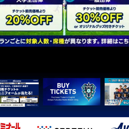
1
町田
2
広島
3
鹿島
3
Ｇ大阪
5
柏