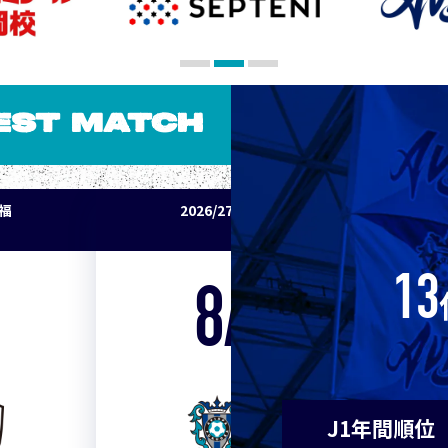
5
Ｃ大阪
7
清水
EST MATCH
7
神戸
パ福
2026/27明治安田J1リーグ アビスパ福
9
浦和
岡 vs セレッソ大阪
9
横浜F
13
8/15
Sat. 19:00
11
水戸
VS
11
岡山
J1年間順位