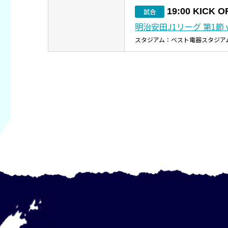
19:00 KICK O
試合
明治安田J1リーグ 第1節 
スタジアム：ベスト電器スタジア