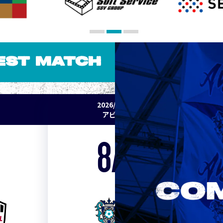
EST MATCH
2026/27 明治安田J1リーグ 第2節
アビスパ福岡 vs セレッソ大阪
8/15
Sat. 19:00
VS