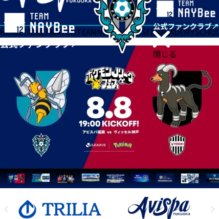
HOME
TICKET
MATCH
TEAM
NEWS
GOODS
FAN
ACADEMY
SCHO
閉じる