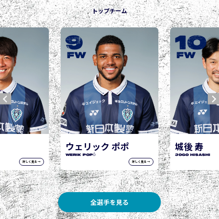
トップチーム
9
10
FW
FW
ウェリック ポポ
城後 寿
WERIK POPÓ
JOGO Hisashi
詳しく見る →
詳しく見る →
全選手を見る