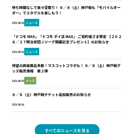
待ち時間なしで楽々受取り！ ８／８（土）神戸戦も「モバイルオー
ダー」でスタグルを楽しもう！
ニュース
2026.08.06
「ドコモ MAX」「ドコモ ポイ活 MAX」 ご契約者さま限定 【２０２
６／２７明治安田Ｊリーグ開幕記念プレゼント】のお知らせ
ニュース
2026.08.06
待望の再販商品多数！マスコットコラボも！ ８／８（土）神戸戦グ
ッズ販売情報 第２弾
グッズ
2026.08.05
８／８（土）神戸戦チケット追加販売のお知らせ
未分類
2026.08.04
すべてのニュースを見る