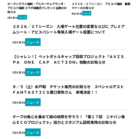
ガーデンテラス福岡・アルカーサルアヴィオ・
２０２６／２７シーズン アビスパ福岡 観戦
アビスパ福岡 コラボ結婚式プレゼント企画のお
マナーのお知らせ
知らせ
ニュース
2026.08.06
ニュース
2026.08.06
２０２６／２７シーズン 入場ゲート位置の変更ならびに プレミア
ムシート・アビスパシート専用入場ゲート設置について
ニュース
2026.08.06
【シャレン！】ペットボトルキャップ回収プロジェクト「ＡＶＩＳ
ＰＡ ＯＮＥ ＣＡＰ ＡＣＴＩＯＮ」始動のお知らせ
ニュース
2026.08.06
９／５（土）水戸戦 チケット販売のお知らせ スペシャルゲスト
ＦＡＮＴＡＳＴＩＣＳ瀬口黎弥さん 来場決定！！
ニュース
2026.08.06
テープの巻心を集めて緑の地球を守ろう！ 「第１７回 ニチバン巻
心ＥＣＯプロジェクト」協力とスタジアム回収実施のお知らせ
ニュース
2026.08.06