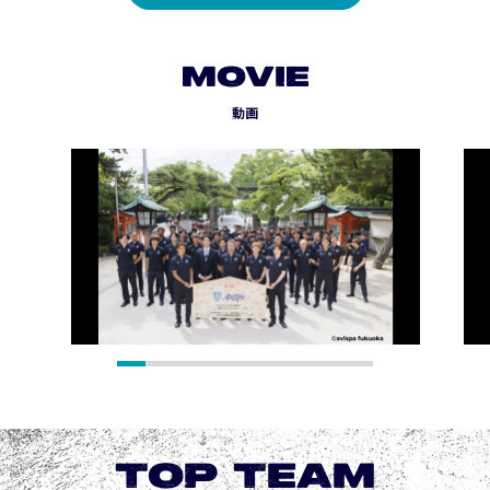
MOVIE
動画
TOP TEAM