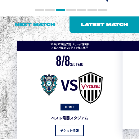
NEXT MATCH
LATEST MATCH
2026/27 明治安田J1リーグ 第1節
アビスパ福岡 vs ヴィッセル神戸
8/8
Sat. 19:00
VS
HOME
ベスト電器スタジアム
チケット情報