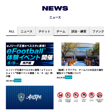
NEWS
ニュース
ALL
ニュース
チケット
チーム
試合・練習
ファンクラブ
ｅＪリーグ王者がベススタに登場！ｅＦｏｏｔ
【重要】トライアル チームバスお出迎え優先
ｂａｌｌ™体験イベント開催！ ８／８（土）神
観覧エリア設置について
戸戦
ニュース
2026.08.06
ニュース
2026.08.06